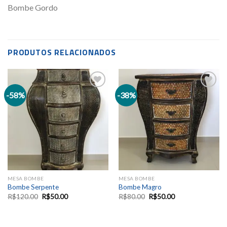
Bombe Gordo
PRODUTOS RELACIONADOS
-58%
-38%
Add to
Add to
wishlist
wishlist
MESA BOMBE
MESA BOMBE
Bombe Serpente
Bombe Magro
R$
120.00
R$
50.00
R$
80.00
R$
50.00