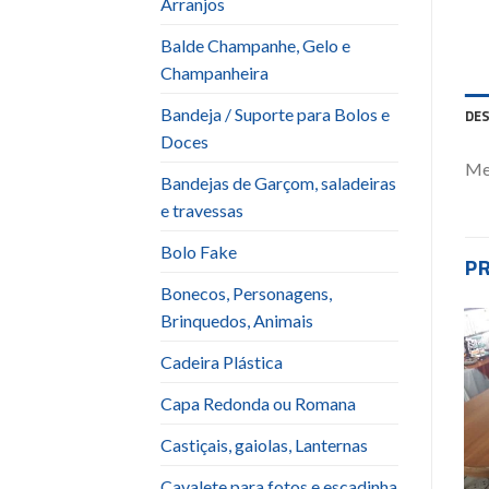
Arranjos
Balde Champanhe, Gelo e
Champanheira
Bandeja / Suporte para Bolos e
DE
Doces
Me
Bandejas de Garçom, saladeiras
e travessas
Bolo Fake
P
Bonecos, Personagens,
Brinquedos, Animais
Cadeira Plástica
Add to
Add to
wishlist
wishlist
Capa Redonda ou Romana
Castiçais, gaiolas, Lanternas
Cavalete para fotos e escadinha