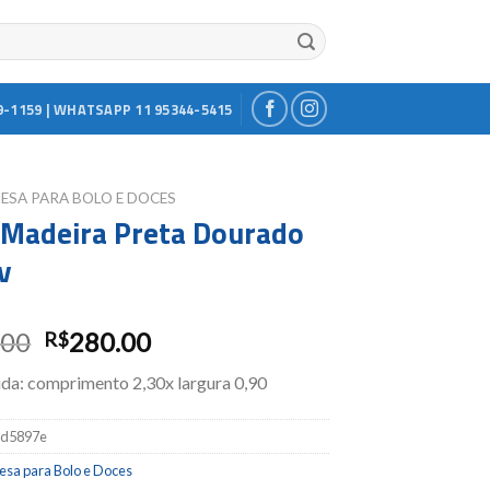
9-1159 | WHATSAPP 11 95344-5415
ESA PARA BOLO E DOCES
Madeira Preta Dourado
v
.00
280.00
R$
da: comprimento 2,30x largura 0,90
5d5897e
esa para Bolo e Doces