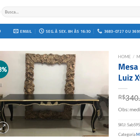
Buscar
por:
O
EMAIL
SEG. À SEX. 8H ÀS 16:30
3683-0727 OU 369
HOME
/
M
Mesa 
8%
Add to
Luiz X
wishlist
340
R$
Obs: medi
SKU:
5ab59
Categoria
M