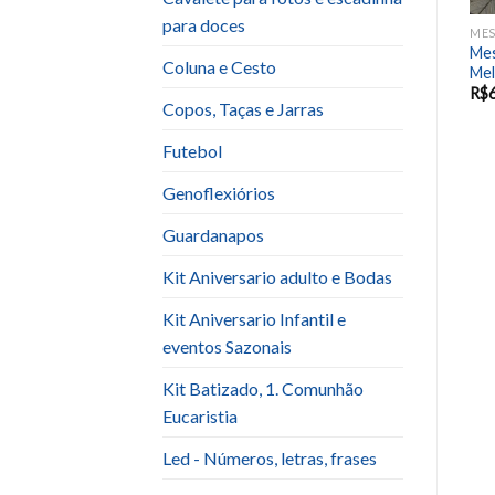
para doces
MESA PARA BOLO E DOCES
MESA PARA BOLO E DOCES
MES
Mesa Madeira Amarela
Mes
Mesa Cavalete Vermelha
Coluna e Cesto
Trabalhada
Mel
R$
80.00
R$
60.00
R$
Copos, Taças e Jarras
Futebol
Genoflexiórios
Guardanapos
Kit Aniversario adulto e Bodas
Kit Aniversario Infantil e
eventos Sazonais
Kit Batizado, 1. Comunhão
Eucaristia
Led - Números, letras, frases