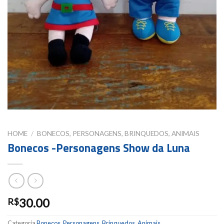
HOME
/
BONECOS, PERSONAGENS, BRINQUEDOS, ANIMAIS
Bonecos -Personagens Show da Luna
30.00
R$
Categoria
Bonecos, Personagens, Brinquedos, Animais