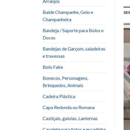
Arranjos
Balde Champanhe, Gelo e
DE
Champanheira
Bandeja / Suporte para Bolos e
Doces
Bandejas de Garçom, saladeiras
e travessas
Bolo Fake
Bonecos, Personagens,
Brinquedos, Animais
Cadeira Plástica
Capa Redonda ou Romana
Castiçais, gaiolas, Lanternas
Cavalete para fotos e escadinha