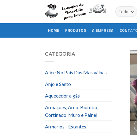
Skip
to
content
HOME
PRODUTOS
A EMPRESA
CONTAT
CATEGORIA
Alice No Pais Das Maravilhas
Anjo e Santo
Aquecedor a gás
Armações, Arco, Biombo,
Cortinado, Muro e Painel
Armarios - Estantes