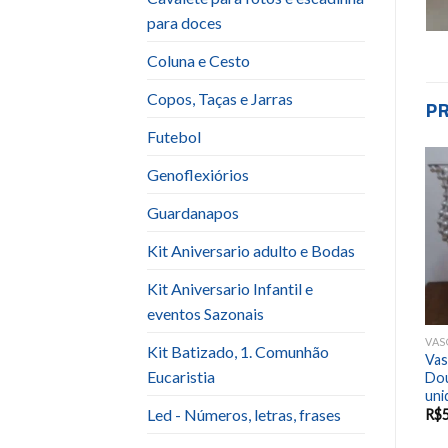
para doces
Coluna e Cesto
Copos, Taças e Jarras
P
Futebol
Genoflexiórios
Add to
Add to
Guardanapos
wishlist
wishlist
Kit Aniversario adulto e Bodas
Kit Aniversario Infantil e
eventos Sazonais
VASO E CESTO
VASO E CESTO
VAS
Kit Batizado, 1. Comunhão
Vaso Porcelana Taça
Vas
Vaso Porcelana Preto
Eucaristia
e)
Dourado (Unidade)
Dou
uni
Led - Números, letras, frases
R$
25.00
R$
25.00
R$