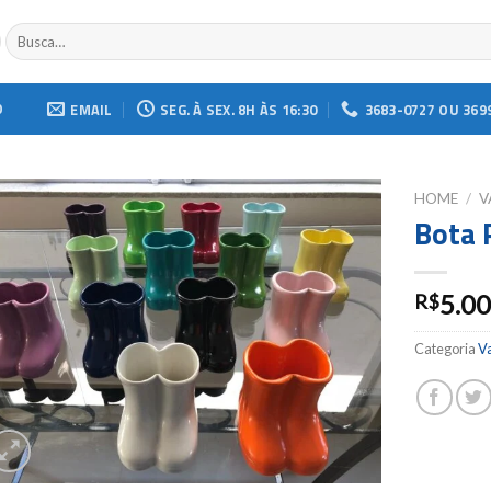
Buscar
por:
O
EMAIL
SEG. À SEX. 8H ÀS 16:30
3683-0727 OU 369
HOME
/
V
Bota 
Add to
wishlist
5.0
R$
Categoria
V