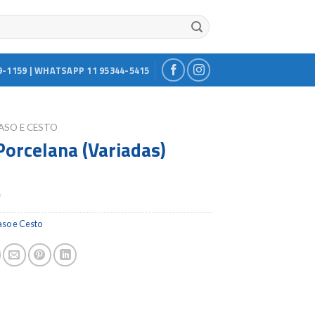
9-1159 | WHATSAPP 11 95344-5415
ASO E CESTO
Porcelana (Variadas)
0
aso e Cesto