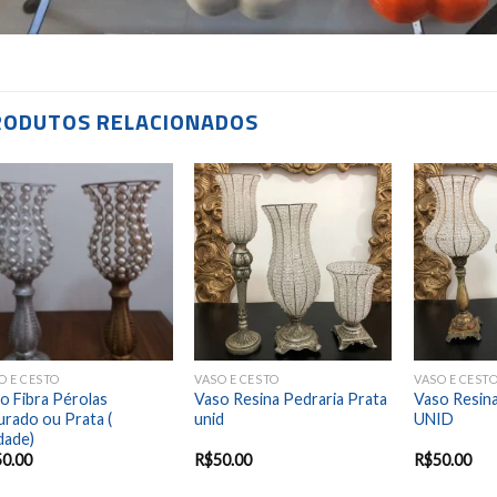
RODUTOS RELACIONADOS
Add to
Add to
wishlist
wishlist
O E CESTO
VASO E CESTO
VASO E CEST
o Fibra Pérolas
Vaso Resina Pedraria Prata
Vaso Resina
rado ou Prata (
unid
UNID
dade)
50.00
R$
50.00
R$
50.00