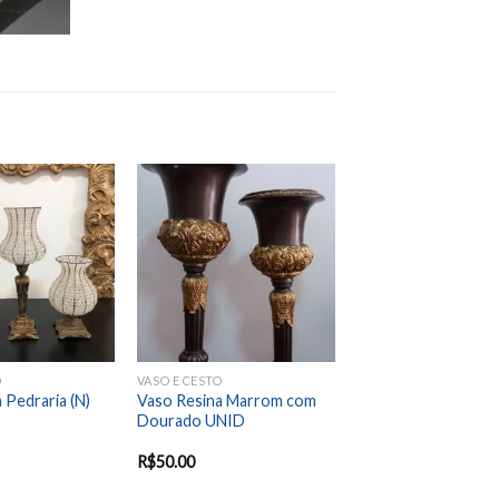
Add to
Add to
wishlist
wishlist
O
VASO E CESTO
 Pedraria (N)
Vaso Resina Marrom com
Dourado UNID
R$
50.00