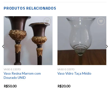
PRODUTOS RELACIONADOS
Add to
Add to
wishlist
wishlist
VASO E CESTO
VASO E CESTO
Vaso Resina Marrom com
Vaso Vidro Taça Médio
Dourado UNID
R$
50.00
R$
20.00