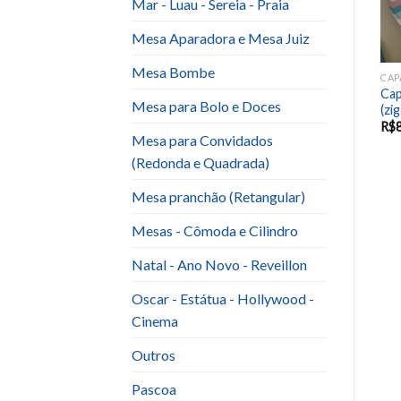
Mar - Luau - Sereia - Praia
Mesa Aparadora e Mesa Juiz
Mesa Bombe
CAPA REDONDA OU ROMANA
CAPA REDONDA OU ROMANA
CAP
Capa rustica com Armação
Capa Love com Armação
Cap
Mesa para Bolo e Doces
(1,5M)
(1,5M)
(zi
R$
80.00
R$
80.00
R$
Mesa para Convidados
(Redonda e Quadrada)
Mesa pranchão (Retangular)
Mesas - Cômoda e Cilindro
Natal - Ano Novo - Reveillon
Oscar - Estátua - Hollywood -
Cinema
Outros
Pascoa