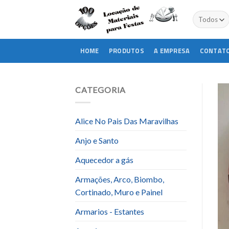
Skip
to
content
HOME
PRODUTOS
A EMPRESA
CONTAT
CATEGORIA
Alice No Pais Das Maravilhas
Anjo e Santo
Aquecedor a gás
Armações, Arco, Biombo,
Cortinado, Muro e Painel
Armarios - Estantes