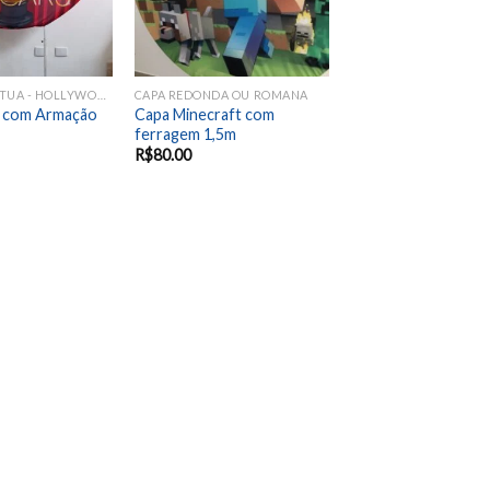
OSCAR - ESTÁTUA - HOLLYWOOD - CINEMA
CAPA REDONDA OU ROMANA
 com Armação
Capa Minecraft com
ferragem 1,5m
R$
80.00