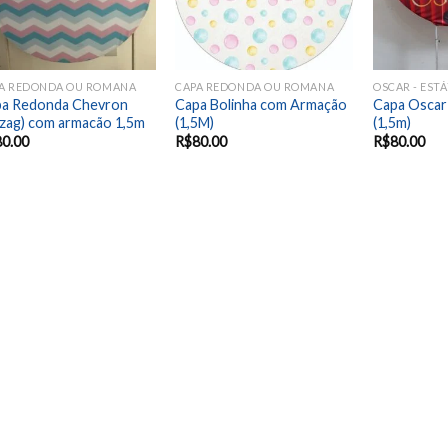
A REDONDA OU ROMANA
CAPA REDONDA OU ROMANA
a Redonda Chevron
Capa Bolinha com Armação
Capa Oscar
gzag) com armacão 1,5m
(1,5M)
(1,5m)
80.00
R$
80.00
R$
80.00