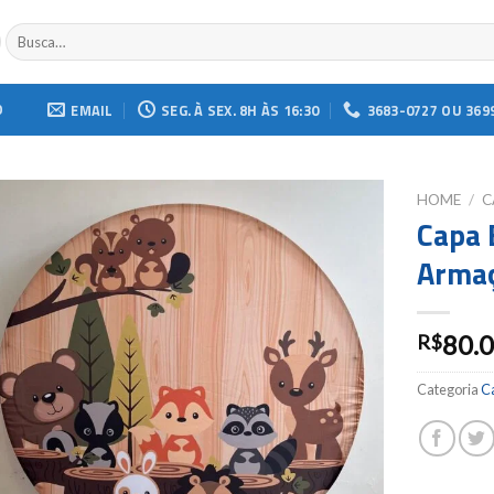
Buscar
por:
O
EMAIL
SEG. À SEX. 8H ÀS 16:30
3683-0727 OU 369
HOME
/
C
Capa 
Add to
Arma
wishlist
80.
R$
Categoria
C