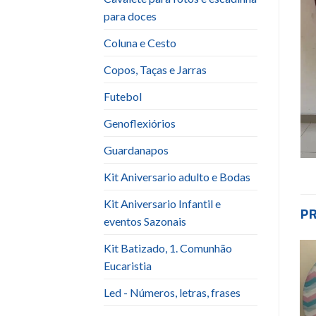
para doces
Coluna e Cesto
Copos, Taças e Jarras
Futebol
Genoflexiórios
Guardanapos
Kit Aniversario adulto e Bodas
Kit Aniversario Infantil e
P
eventos Sazonais
Kit Batizado, 1. Comunhão
Eucaristia
Add to
Add to
wishlist
wishlist
Led - Números, letras, frases