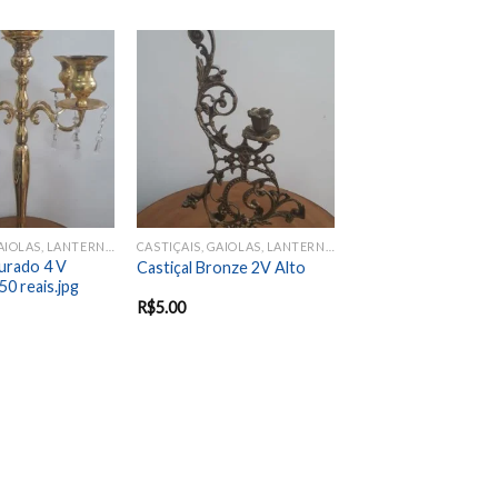
Add to
Add to
wishlist
wishlist
CASTIÇAIS, GAIOLAS, LANTERNAS
CASTIÇAIS, GAIOLAS, LANTERNAS
urado 4 V
Castiçal Bronze 2V Alto
 50 reais.jpg
R$
5.00