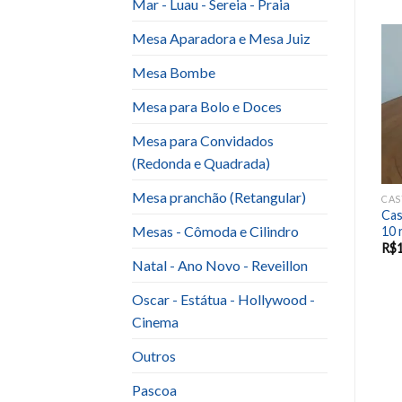
Mar - Luau - Sereia - Praia
Mesa Aparadora e Mesa Juiz
-13%
Mesa Bombe
Add to
Add to
wishlist
wishlist
Mesa para Bolo e Doces
Mesa para Convidados
(Redonda e Quadrada)
Mesa pranchão (Retangular)
CASTIÇAIS, GAIOLAS, LANTERNAS
CASTIÇAIS, GAIOLAS, LANTERNAS
CASTIÇAIS, GAIOLAS, LANTERNAS
Kit lanterna madeira ( 4
Castiçal Ferro Branco Vidro
Cas
Mesas - Cômoda e Cilindro
peças sem vela)
(B) 15 reais.jpg
10 
R$
160.00
R$
140.00
R$
15.00
R$
Natal - Ano Novo - Reveillon
Oscar - Estátua - Hollywood -
Cinema
Outros
Pascoa