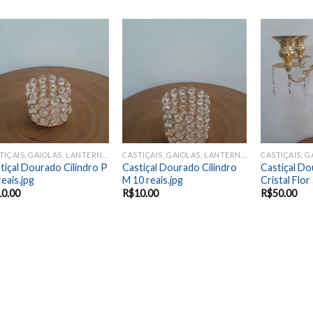
Add to
Add to
wishlist
wishlist
CASTIÇAIS, GAIOLAS, LANTERNAS
CASTIÇAIS, GAIOLAS, LANTERNAS
tiçal Dourado Cilindro P
Castiçal Dourado Cilindro
Castiçal Do
reais.jpg
M 10 reais.jpg
Cristal Flor
10.00
R$
10.00
R$
50.00