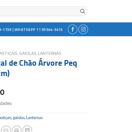
9-1159 | WHATSAPP 11 95344-5415
ASTIÇAIS, GAIOLAS, LANTERNAS
çal de Chão Árvore Peq
cm)
00
idades
stiçais, gaiolas, Lanternas