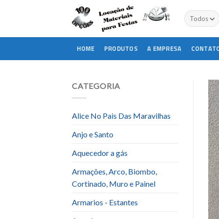
Skip
to
content
HOME
PRODUTOS
A EMPRESA
CONTAT
CATEGORIA
Alice No Pais Das Maravilhas
Anjo e Santo
Aquecedor a gás
Armações, Arco, Biombo,
Cortinado, Muro e Painel
Armarios - Estantes