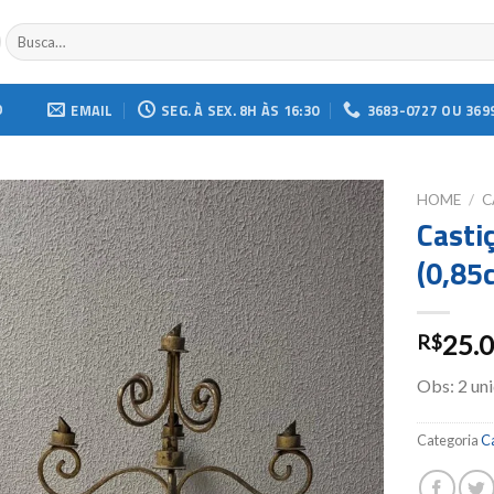
Buscar
por:
O
EMAIL
SEG. À SEX. 8H ÀS 16:30
3683-0727 OU 369
HOME
/
C
Casti
Add to
(0,85
wishlist
25.
R$
Obs: 2 un
Categoria
Ca