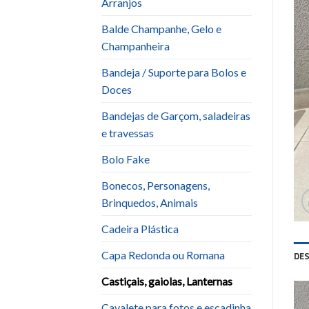
Arranjos
Balde Champanhe, Gelo e
Champanheira
Bandeja / Suporte para Bolos e
Doces
Bandejas de Garçom, saladeiras
e travessas
Bolo Fake
Bonecos, Personagens,
Brinquedos, Animais
Cadeira Plástica
Capa Redonda ou Romana
DE
Castiçais, gaiolas, Lanternas
Cavalete para fotos e escadinha