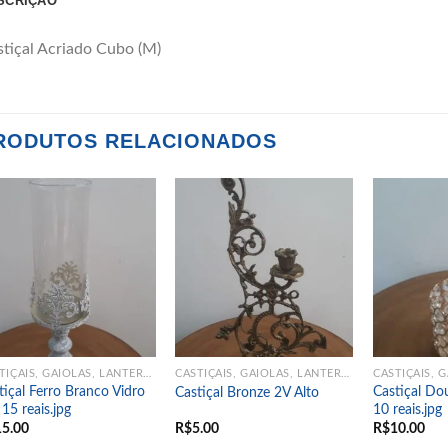
SCRIÇÃO
tiçal Acriado Cubo (M)
RODUTOS RELACIONADOS
Add to
Add to
wishlist
wishlist
CASTIÇAIS, GAIOLAS, LANTERNAS
CASTIÇAIS, GAIOLAS, LANTERNAS
tiçal Ferro Branco Vidro
Castiçal Do
Castiçal Bronze 2V Alto
 15 reais.jpg
10 reais.jpg
15.00
R$
5.00
R$
10.00