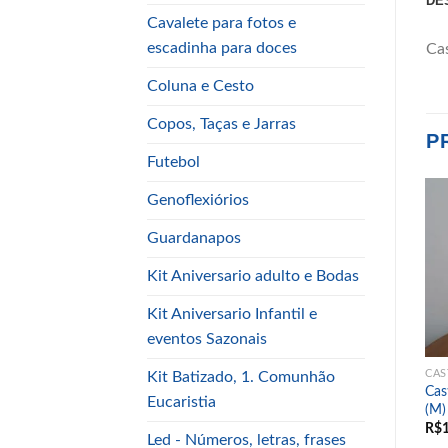
DE
Cavalete para fotos e
escadinha para doces
Cas
Coluna e Cesto
Copos, Taças e Jarras
P
Futebol
Genoflexiórios
-13%
Add to
Add to
Guardanapos
wishlist
wishlist
Kit Aniversario adulto e Bodas
Kit Aniversario Infantil e
eventos Sazonais
S, GAIOLAS, LANTERNAS
CASTIÇAIS, GAIOLAS, LANTERNAS
CASTIÇAIS, GAIOLAS, LANTERNAS
Kit Batizado, 1. Comunhão
Castiçal Ferro Branco Vidro
Kit lanterna madeira ( 4
Cas
a
Eucaristia
(B) 15 reais.jpg
peças sem vela)
(M)
R$
15.00
R$
160.00
R$
140.00
R$
Led - Números, letras, frases