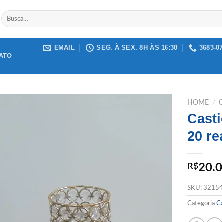
Buscar
por:
EMAIL
SEG. À SEX. 8H ÀS 16:30
3683-0
ATO
HOME
/
Cast
Add to
20 re
wishlist
R$
20.
SKU:
3215
Categoria
Ca