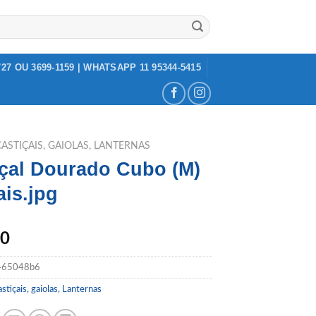
727 OU 3699-1159 | WHATSAPP 11 95344-5415
CASTIÇAIS, GAIOLAS, LANTERNAS
içal Dourado Cubo (M)
ais.jpg
00
465048b6
stiçais, gaiolas, Lanternas