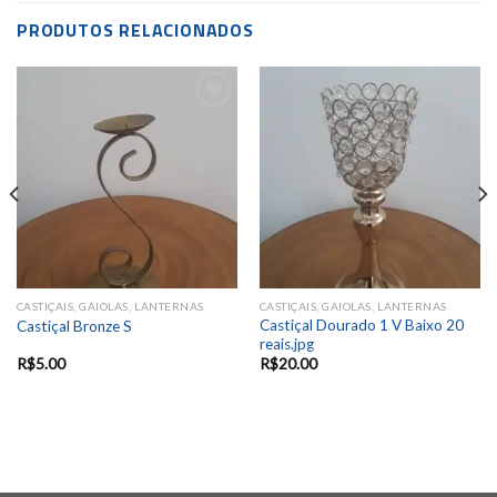
PRODUTOS RELACIONADOS
Add to
Add to
wishlist
wishlist
CASTIÇAIS, GAIOLAS, LANTERNAS
CASTIÇAIS, GAIOLAS, LANTERNAS
Castiçal Dourado 1 V Baixo 20
Castiçal Bronze S
reais.jpg
R$
5.00
R$
20.00