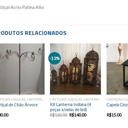
tiçal Acrio Patina Alto
RODUTOS RELACIONADOS
-13%
Add to
Add to
wishlist
wishlist
CASTIÇAIS, GAIOLAS, LANTERNAS
CASTIÇAIS, GAIOLAS, LANTERNAS
Kit Lanterna Indiana (4
tiçal de Chão Árvore
Capela Cinz
peças s/velas de led)
30.00
R$
160.00
R$
140.00
R$
15.00