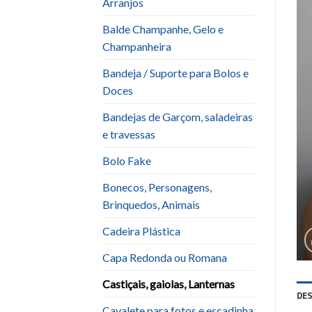
Arranjos
Balde Champanhe, Gelo e
Champanheira
Bandeja / Suporte para Bolos e
Doces
Bandejas de Garçom, saladeiras
e travessas
Bolo Fake
Bonecos, Personagens,
Brinquedos, Animais
Cadeira Plástica
Capa Redonda ou Romana
Castiçais, gaiolas, Lanternas
DE
Cavalete para fotos e escadinha