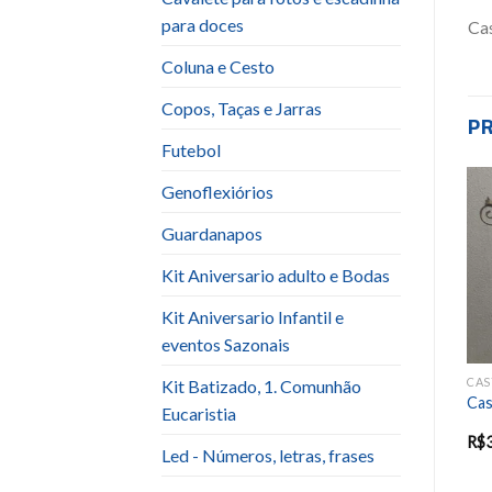
para doces
Cas
Coluna e Cesto
Copos, Taças e Jarras
P
Futebol
Genoflexiórios
Add to
Add to
Guardanapos
wishlist
wishlist
Kit Aniversario adulto e Bodas
Kit Aniversario Infantil e
eventos Sazonais
CASTIÇAIS, GAIOLAS, LANTERNAS
CASTIÇAIS, GAIOLAS, LANTERNAS
CASTIÇAIS, GAIOLAS, LANTERNAS
Kit Batizado, 1. Comunhão
o
Castiçal Dourado 1 V Baixo
Castiçal Bronze 2V Alto
Cas
Eucaristia
20 reais.jpg
R$
20.00
R$
5.00
R$
Led - Números, letras, frases