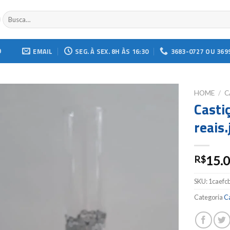
Buscar
por:
O
EMAIL
SEG. À SEX. 8H ÀS 16:30
3683-0727 OU 369
HOME
/
C
Casti
Add to
reais.
wishlist
15.
R$
SKU:
1caefc
Categoria
Ca