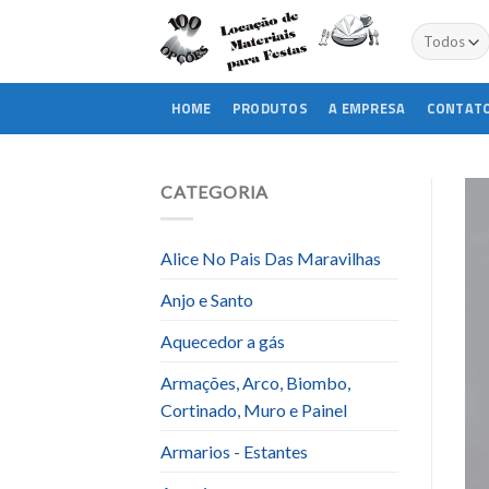
Skip
to
content
HOME
PRODUTOS
A EMPRESA
CONTAT
CATEGORIA
Alice No Pais Das Maravilhas
Anjo e Santo
Aquecedor a gás
Armações, Arco, Biombo,
Cortinado, Muro e Painel
Armarios - Estantes