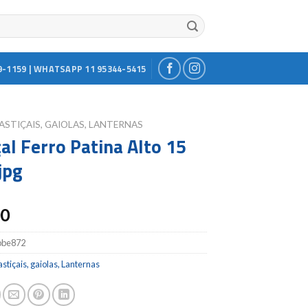
9-1159 | WHATSAPP 11 95344-5415
ASTIÇAIS, GAIOLAS, LANTERNAS
çal Ferro Patina Alto 15
jpg
00
bbe872
stiçais, gaiolas, Lanternas