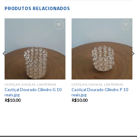
PRODUTOS RELACIONADOS
Add to
Add to
wishlist
wishlist
CASTIÇAIS, GAIOLAS, LANTERNAS
CASTIÇAIS, GAIOLAS, LANTERNAS
Castiçal Dourado Cilindro G 10
Castiçal Dourado Cilindro P 10
reais.jpg
reais.jpg
R$
10.00
R$
10.00