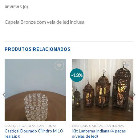
REVIEWS (0)
Capela Bronze com vela de led inclusa
PRODUTOS RELACIONADOS
-13%
Add to
Add to
wishlist
wishlist
CASTIÇAIS, GAIOLAS, LANTERNAS
CASTIÇAIS, GAIOLAS, LANTERNAS
Castiçal Dourado Cilindro M 10
Kit Lanterna Indiana (4 peças
reais.jpg
s/velas de led)