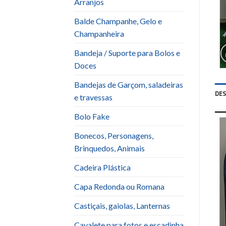
Arranjos
Balde Champanhe, Gelo e
Champanheira
Bandeja / Suporte para Bolos e
Doces
Bandejas de Garçom, saladeiras
DE
e travessas
Bolo Fake
Bonecos, Personagens,
Brinquedos, Animais
Cadeira Plástica
Capa Redonda ou Romana
Castiçais, gaiolas, Lanternas
Cavalete para fotos e escadinha