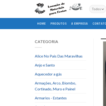
Skip
to
content
HOME
PRODUTOS
A EMPRESA
CONTAT
CATEGORIA
Alice No Pais Das Maravilhas
Anjo e Santo
Aquecedor a gás
Armações, Arco, Biombo,
Cortinado, Muro e Painel
Armarios - Estantes