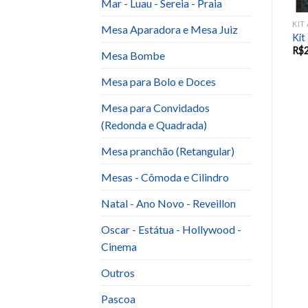
Mar - Luau - Sereia - Praia
IT ANIVERSARIO INFANTIL E EVENTOS SAZONAIS
KIT ANIVERSARIO INFANTIL E EVENTOS SAZONAIS
KIT ANIVERSARIO INFANTIL E EVENTOS SAZONAIS
Mesa Aparadora e Mesa Juiz
kit Fortnite
KIT UNICORNIO LUXO
Kit
R$
200.00
R$
821.00
R$
299.00
R$
Mesa Bombe
Mesa para Bolo e Doces
Mesa para Convidados
(Redonda e Quadrada)
Mesa pranchão (Retangular)
Mesas - Cômoda e Cilindro
Natal - Ano Novo - Reveillon
Oscar - Estátua - Hollywood -
Cinema
Outros
Pascoa