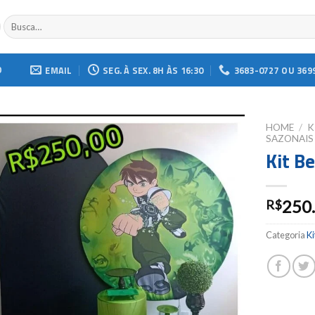
Buscar
por:
O
EMAIL
SEG. À SEX. 8H ÀS 16:30
3683-0727 OU 369
HOME
/
K
SAZONAIS
Kit B
Add to
wishlist
250
R$
Categoria
Ki