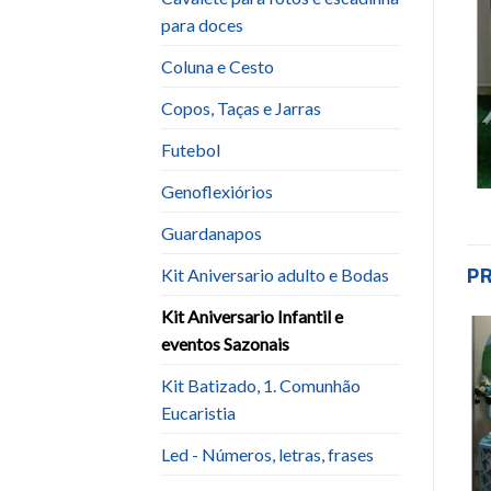
para doces
Coluna e Cesto
Copos, Taças e Jarras
Futebol
Genoflexiórios
Guardanapos
P
Kit Aniversario adulto e Bodas
Kit Aniversario Infantil e
eventos Sazonais
-64%
Add to
Add to
Kit Batizado, 1. Comunhão
wishlist
wishlist
Eucaristia
Led - Números, letras, frases