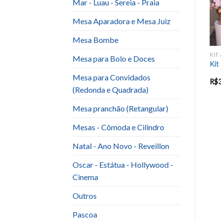
Mar - Luau - Sereia - Praia
Mesa Aparadora e Mesa Juiz
Mesa Bombe
LYWOOD - CINEMA
KIT ANIVERSARIO ADULTO E BODAS
NATAL - ANO NOVO - REVEILLON
Mesa para Bolo e Doces
KIT PRETO COM
kit Natal
Kit
DOURADO 2 (Palmeira)
Mesa para Convidados
R$
670.00
R$
240.00
R$
600.00
R$
(Redonda e Quadrada)
Mesa pranchão (Retangular)
Mesas - Cômoda e Cilindro
Natal - Ano Novo - Reveillon
Oscar - Estátua - Hollywood -
Cinema
Outros
Pascoa