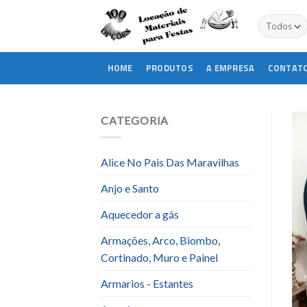
Skip
to
content
HOME
PRODUTOS
A EMPRESA
CONTAT
CATEGORIA
Alice No Pais Das Maravilhas
Anjo e Santo
Aquecedor a gás
Armações, Arco, Biombo,
Cortinado, Muro e Painel
Armarios - Estantes