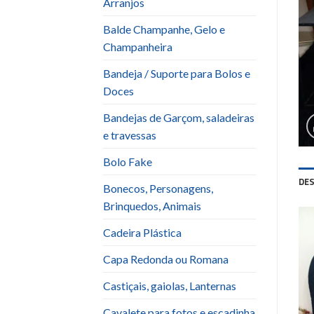
Arranjos
Balde Champanhe, Gelo e
Champanheira
Bandeja / Suporte para Bolos e
Doces
Bandejas de Garçom, saladeiras
e travessas
Bolo Fake
DE
Bonecos, Personagens,
Brinquedos, Animais
Cadeira Plástica
Capa Redonda ou Romana
Castiçais, gaiolas, Lanternas
Cavalete para fotos e escadinha