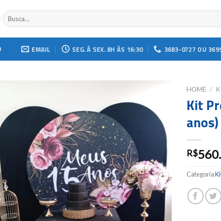
Buscar
por:
O
EMAIL
SEG. À SEX. 8H ÀS 16:30
3683-0727 OU 369
HOME
/
K
Kit P
Add to
anos)
wishlist
560
R$
Categoria
Ki