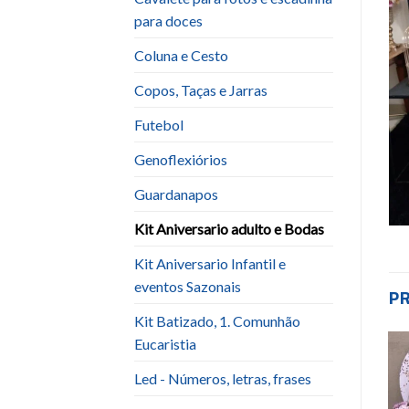
para doces
Coluna e Cesto
Copos, Taças e Jarras
Futebol
Genoflexiórios
Guardanapos
Kit Aniversario adulto e Bodas
Kit Aniversario Infantil e
eventos Sazonais
P
Kit Batizado, 1. Comunhão
Eucaristia
Led - Números, letras, frases
-64%
Add to
Add to
wishlist
wishlist