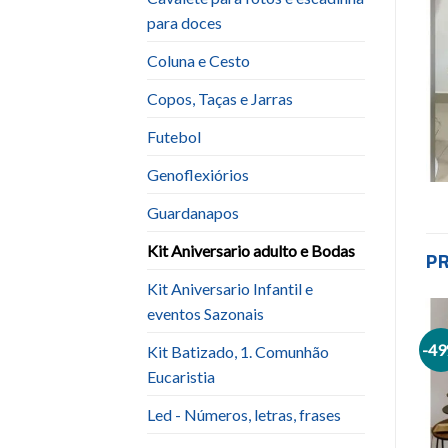
para doces
Coluna e Cesto
Copos, Taças e Jarras
Futebol
Genoflexiórios
Guardanapos
Kit Aniversario adulto e Bodas
P
Kit Aniversario Infantil e
eventos Sazonais
-53%
-53%
-4
Kit Batizado, 1. Comunhão
Add to
Add to
wishlist
wishlist
Eucaristia
Led - Números, letras, frases