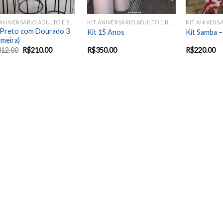
KIT ANIVERSARIO ADULTO E BODAS
KIT ANIVERSARIO ADULTO E BODAS
 Preto com Dourado 3
Kit 15 Anos
Kit Samba 
lmeira)
412.00
R$
210.00
R$
350.00
R$
220.00