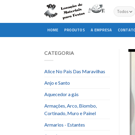
Skip
to
content
HOME
PRODUTOS
A EMPRESA
CONTAT
CATEGORIA
Alice No Pais Das Maravilhas
Anjo e Santo
Aquecedor a gás
Armações, Arco, Biombo,
Cortinado, Muro e Painel
Armarios - Estantes