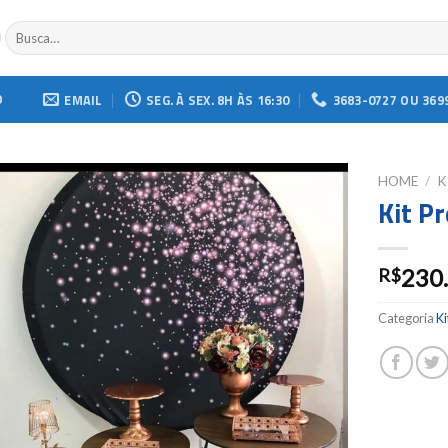
Buscar
por:
O
EMAIL
SEG. À SEX. 8H ÀS 16:30
3683-0727 OU 369
HOME
/
K
Kit P
Add to
wishlist
230
R$
Categoria
Ki