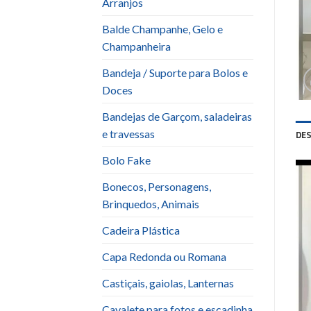
Arranjos
Balde Champanhe, Gelo e
Champanheira
Bandeja / Suporte para Bolos e
Doces
Bandejas de Garçom, saladeiras
e travessas
DE
Bolo Fake
Bonecos, Personagens,
Brinquedos, Animais
Cadeira Plástica
Capa Redonda ou Romana
Castiçais, gaiolas, Lanternas
Cavalete para fotos e escadinha