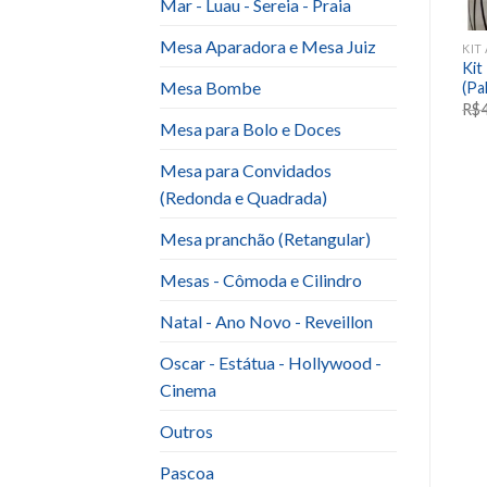
Mar - Luau - Sereia - Praia
Mesa Aparadora e Mesa Juiz
LTO E BODAS
KIT ANIVERSARIO ADULTO E BODAS
KIT ANIVERSARIO ADULTO E BODAS
Kit
KIT 40 anos #quarentei
Kit Dourado com Preto
Mesa Bombe
(Pa
R$
428.00
R$
200.00
R$
427.00
R$
199.00
R$
Mesa para Bolo e Doces
Mesa para Convidados
(Redonda e Quadrada)
Mesa pranchão (Retangular)
Mesas - Cômoda e Cilindro
Natal - Ano Novo - Reveillon
Oscar - Estátua - Hollywood -
Cinema
Outros
Pascoa