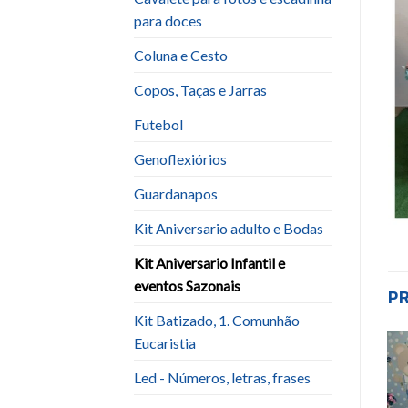
para doces
Coluna e Cesto
Copos, Taças e Jarras
Futebol
Genoflexiórios
Guardanapos
Kit Aniversario adulto e Bodas
Kit Aniversario Infantil e
eventos Sazonais
P
Kit Batizado, 1. Comunhão
Eucaristia
Led - Números, letras, frases
-59%
-38%
Add to
Add to
wishlist
wishlist