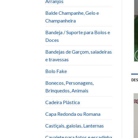
Arranjos
Balde Champanhe, Gelo e
Champanheira
Bandeja / Suporte para Bolos e
Doces
Bandejas de Garçom, saladeiras
e travessas
Bolo Fake
DE
Bonecos, Personagens,
Brinquedos, Animais
Cadeira Plástica
Capa Redonda ou Romana
Castiçais, gaiolas, Lanternas
Cavalete para fotos e escadinha