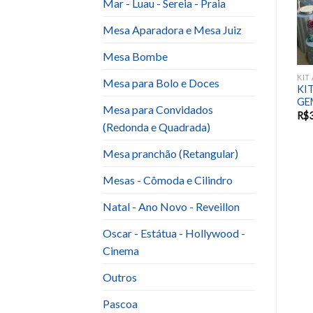
Mar - Luau - Sereia - Praia
Mesa Aparadora e Mesa Juiz
Mesa Bombe
IT ANIVERSARIO INFANTIL E EVENTOS SAZONAIS
KIT ANIVERSARIO INFANTIL E EVENTOS SAZONAIS
ANJO E SANTO
Mesa para Bolo e Doces
Kit Batizado (Anjo Branco
KI
Kit Alok Free Fire
com Dourado)
GE
Mesa para Convidados
R$
486.00
R$
200.00
R$
320.00
R$
200.00
R$
(Redonda e Quadrada)
Mesa pranchão (Retangular)
Mesas - Cômoda e Cilindro
Natal - Ano Novo - Reveillon
Oscar - Estátua - Hollywood -
Cinema
Outros
Pascoa