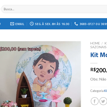
Buscar
por:
O
EMAIL
SEG. À SEX. 8H ÀS 16:30
3683-0727 OU 369
HOME
/
K
SAZONAIS
Kit M
Add to
wishlist
200
R$
Obs: Não
Categoria
Ki