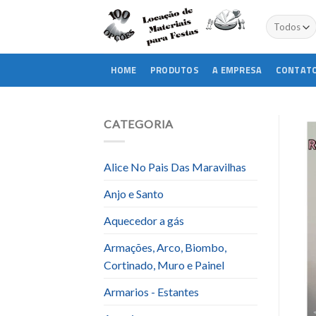
Skip
to
content
HOME
PRODUTOS
A EMPRESA
CONTAT
CATEGORIA
Alice No Pais Das Maravilhas
Anjo e Santo
Aquecedor a gás
Armações, Arco, Biombo,
Cortinado, Muro e Painel
Armarios - Estantes