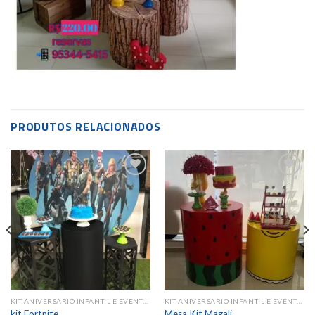
PRODUTOS RELACIONADOS
Add to
Add to
wishlist
wishlist
KIT ANIVERSARIO INFANTIL E EVENTOS SAZONAIS
KIT ANIVERSARIO INFANTIL E EVENTOS SAZONAIS
kit Fortnite
Mesa Kit Magali