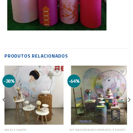
PRODUTOS RELACIONADOS
-38%
-64%
Add to
Add to
wishlist
wishlist
ANJO E SANTO
KIT ANIVERSARIO INFANTIL E EVENTOS SAZONAIS