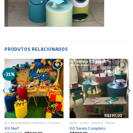
PRODUTOS RELACIONADOS
-31%
Add to
Add to
wishlist
wishlist
KIT ANIVERSARIO INFANTIL E EVENTOS SAZONAIS
MAR - LUAU - SEREIA - PRAIA
Kit Nerf
Kit Sereia Completo