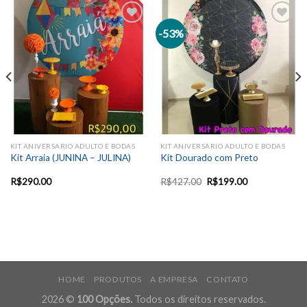
-53%
Add to
Add to
wishlist
wishlist
KIT ANIVERSARIO ADULTO E BODAS
KIT ANIVERSARIO ADULTO E BODAS
Kit Arraia (JUNINA – JULINA)
Kit Dourado com Preto
R$
290.00
R$
427.00
R$
199.00
HOME
PRODUTOS
A EMPRESA
CONTATO
2026 ©
100 Opções.
Todos os direitos reservados.