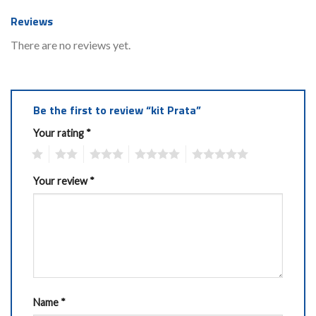
Reviews
There are no reviews yet.
Be the first to review “kit Prata”
Your rating
*
1
2
3
4
5
Your review
*
Name
*