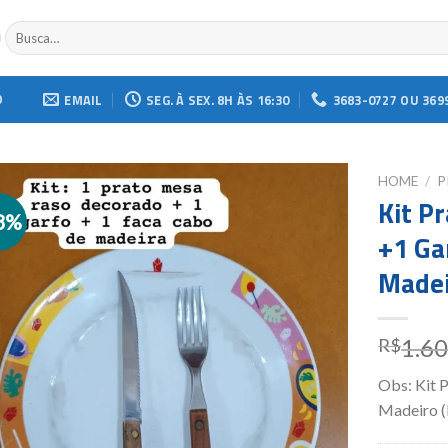
Buscar
por:
O
EMAIL
SEG. À SEX. 8H ÀS 16:30
3683-0727 OU 369
HOME
/
P
Kit P
8%
Add to
+1 Ga
wishlist
Made
1.6
R$
Obs: Kit 
Madeiro (