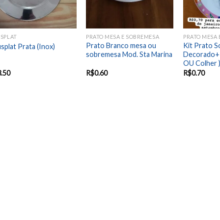
SPLAT
PRATO MESA E SOBREMESA
PRATO MESA 
Prato Branco mesa ou
Kit Prato 
splat Prata (Inox)
sobremesa Mod. Sta Marina
Decorado+1
OU Colher 
3.50
R$
0.60
R$
0.70