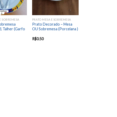
E SOBREMESA
PRATO MESA E SOBREMESA
Sobremesa
Prato Decorado – Mesa
 Talher (Garfo
OU Sobremesa (Porcelana )
)
R$
0.50