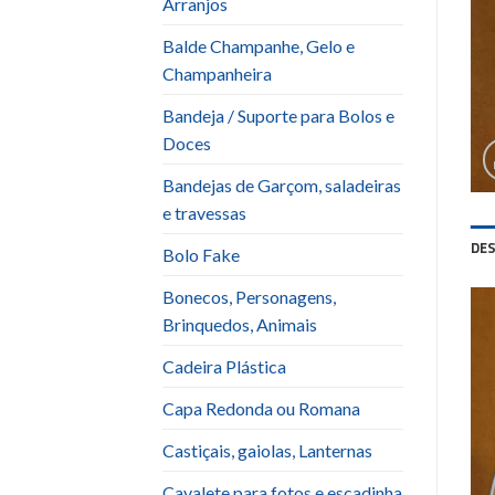
Arranjos
Balde Champanhe, Gelo e
Champanheira
Bandeja / Suporte para Bolos e
Doces
Bandejas de Garçom, saladeiras
e travessas
DE
Bolo Fake
Bonecos, Personagens,
Brinquedos, Animais
Cadeira Plástica
Capa Redonda ou Romana
Castiçais, gaiolas, Lanternas
Cavalete para fotos e escadinha