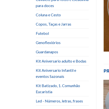
para doces
Coluna e Cesto
Copos, Taças e Jarras
Futebol
Genoflexiórios
Guardanapos
Kit Aniversario adulto e Bodas
P
Kit Aniversario Infantil e
eventos Sazonais
Kit Batizado, 1. Comunhão
Eucaristia
-18%
Add to
Add to
wishlist
wishlist
Led - Números, letras, frases