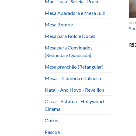
Mar - Luau - Sereia - Praia
Mesa Aparadora e Mesa Juiz
PRATO MESA E SOBREMESA
PRATO MESA E SOBREMESA
SOU
Mesa Bombe
Prato Mesa Fundo Branco
Prato Sobremesa Branco
Sou
(Porcelana)
(marcas diversas) + 1 talher
Mesa para Bolo e Doces
(garfo OU colher)
R$
0.80
R$
1.10
R$
0.90
R$
Mesa para Convidados
(Redonda e Quadrada)
Mesa pranchão (Retangular)
Mesas - Cômoda e Cilindro
Natal - Ano Novo - Reveillon
Oscar - Estátua - Hollywood -
Cinema
Outros
Pascoa