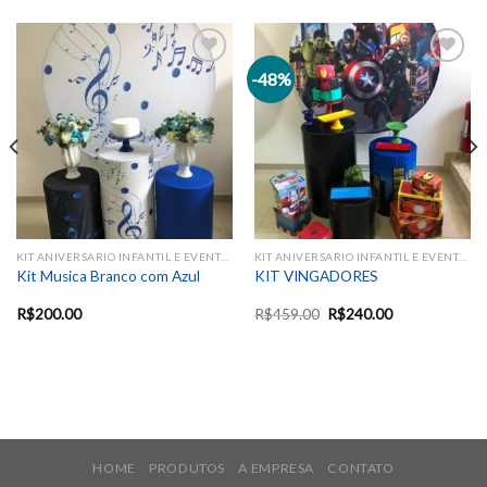
-48%
Add to
Add to
wishlist
wishlist
KIT ANIVERSARIO INFANTIL E EVENTOS SAZONAIS
KIT ANIVERSARIO INFANTIL E EVENTOS SAZONAIS
Kit Musica Branco com Azul
KIT VINGADORES
R$
200.00
R$
459.00
R$
240.00
HOME
PRODUTOS
A EMPRESA
CONTATO