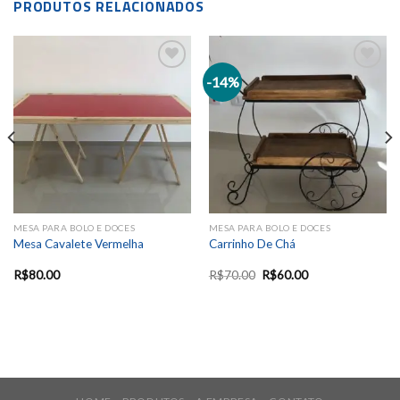
PRODUTOS RELACIONADOS
-14%
Add to
Add to
wishlist
wishlist
MESA PARA BOLO E DOCES
MESA PARA BOLO E DOCES
Mesa Cavalete Vermelha
Carrinho De Chá
R$
80.00
R$
70.00
R$
60.00