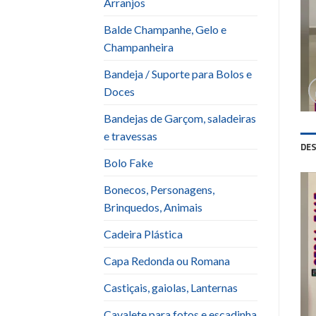
Arranjos
Balde Champanhe, Gelo e
Champanheira
Bandeja / Suporte para Bolos e
Doces
Bandejas de Garçom, saladeiras
e travessas
DE
Bolo Fake
Bonecos, Personagens,
Brinquedos, Animais
Cadeira Plástica
Capa Redonda ou Romana
Castiçais, gaiolas, Lanternas
Cavalete para fotos e escadinha