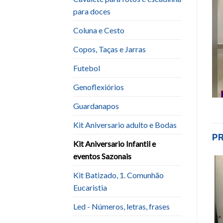
para doces
Coluna e Cesto
Copos, Taças e Jarras
Futebol
Genoflexiórios
Guardanapos
Kit Aniversario adulto e Bodas
P
Kit Aniversario Infantil e
eventos Sazonais
Kit Batizado, 1. Comunhão
Add to
Add to
Eucaristia
wishlist
wishlist
Led - Números, letras, frases