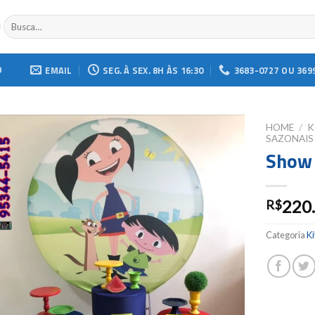
Buscar
por:
O
EMAIL
SEG. À SEX. 8H ÀS 16:30
3683-0727 OU 369
HOME
/
K
SAZONAIS
Show 
Add to
wishlist
220
R$
Categoria
Ki