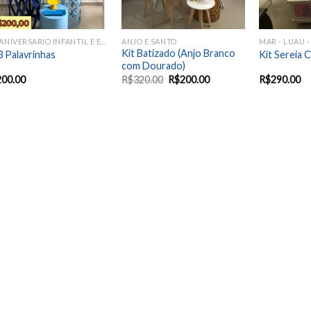
KIT ANIVERSARIO INFANTIL E EVENTOS SAZONAIS
ANJO E SANTO
MAR - LUAU -
Kit Batizado (Anjo Branco
 3 Palavrinhas
Kit Sereia 
com Dourado)
200.00
R$
320.00
R$
200.00
R$
290.00