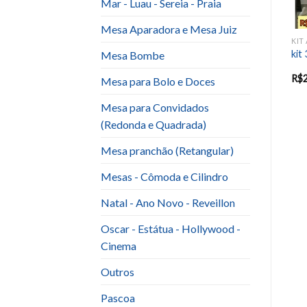
Mar - Luau - Sereia - Praia
Mesa Aparadora e Mesa Juiz
IT ANIVERSARIO INFANTIL E EVENTOS SAZONAIS
KIT ANIVERSARIO INFANTIL E EVENTOS SAZONAIS
KIT ANIVERSARIO INFANTIL E EVENTOS SAZONAIS
Kit Borboleta
kit Fortnite
kit
Mesa Bombe
R$
220.00
R$
200.00
R$
Mesa para Bolo e Doces
Mesa para Convidados
(Redonda e Quadrada)
Mesa pranchão (Retangular)
Mesas - Cômoda e Cilindro
Natal - Ano Novo - Reveillon
Oscar - Estátua - Hollywood -
Cinema
Outros
Pascoa