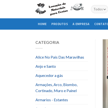
Skip
to
content
HOME
PRODUTOS
A EMPRESA
CONTAT
CATEGORIA
Alice No Pais Das Maravilhas
Anjo e Santo
Aquecedor a gás
Armações, Arco, Biombo,
Cortinado, Muro e Painel
Armarios - Estantes