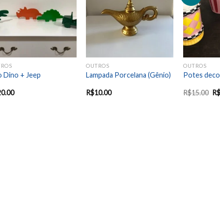
wishlist
wishlist
TROS
OUTROS
OUTROS
o Dino + Jeep
Lampada Porcelana (Gênio)
Potes deco
20.00
R$
10.00
R$
15.00
R