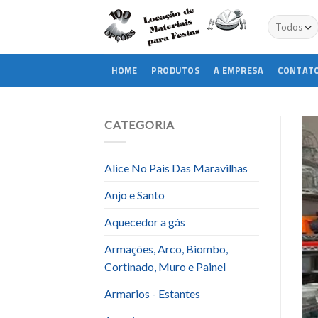
Skip
to
content
HOME
PRODUTOS
A EMPRESA
CONTAT
CATEGORIA
Alice No Pais Das Maravilhas
Anjo e Santo
Aquecedor a gás
Armações, Arco, Biombo,
Cortinado, Muro e Painel
Armarios - Estantes