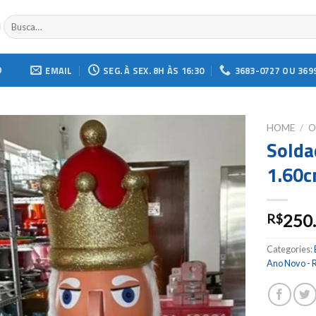
Buscar
por:
O
EMAIL
SEG. À SEX. 8H ÀS 16:30
3683-0727 OU 369
HOME
/
O
Solda
Add to
1.60c
wishlist
250
R$
Categories:
Ano Novo - R