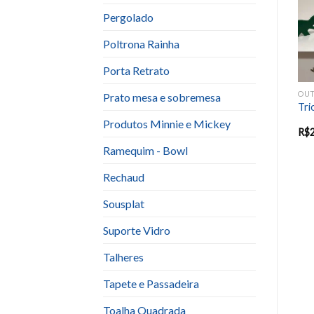
wishlist
wishlist
Pergolado
Poltrona Rainha
Porta Retrato
OUTROS
OUTROS
OU
Prato mesa e sobremesa
Árvore Verde Clara Mdf
Árvore mdf Minitable
Tri
Minitable
Produtos Minnie e Mickey
R$
60.00
R$
60.00
R$
Ramequim - Bowl
Rechaud
Sousplat
Suporte Vidro
Talheres
Tapete e Passadeira
Toalha Quadrada