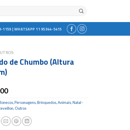
9-1159 | WHATSAPP 11 95344-5415
UTROS
do de Chumbo (Altura
m)
.00
Bonecos, Personagens, Brinquedos, Animais
,
Natal -
eveillon
,
Outros