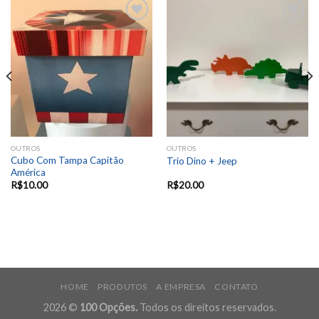
Add to
Add to
wishlist
wishlist
OUTROS
OUTROS
Cubo Com Tampa Capitão
Trio Dino + Jeep
América
R$
10.00
R$
20.00
HOME
PRODUTOS
A EMPRESA
CONTATO
2026 ©
100 Opções.
Todos os direitos reservados.