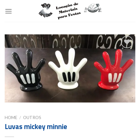
Skip
to
content
Add to
wishlist
HOME
/
OUTROS
Luvas mickey minnie