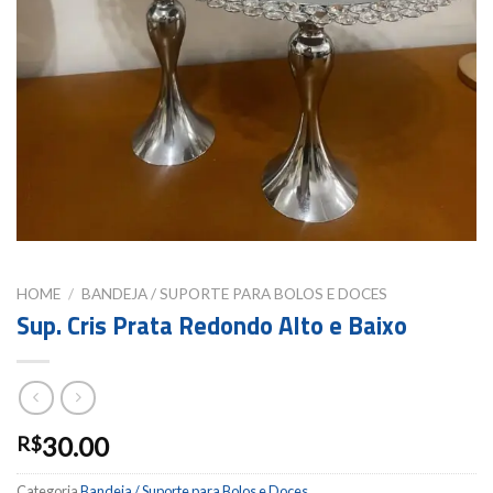
HOME
/
BANDEJA / SUPORTE PARA BOLOS E DOCES
Sup. Cris Prata Redondo Alto e Baixo
30.00
R$
Categoria
Bandeja / Suporte para Bolos e Doces