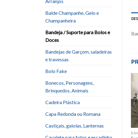
Arranjos
Balde Champanhe, Gelo e
DE
Champanheira
Bandeja / Suporte para Bolos e
Ba
Doces
Bandejas de Garçom, saladeiras
e travessas
P
Bolo Fake
Bonecos, Personagens,
Brinquedos, Animais
Add to
Add to
wishlist
wishlist
Cadeira Plástica
Capa Redonda ou Romana
Castiçais, gaiolas, Lanternas
BANDEJA / SUPORTE PARA BOLOS E DOCES
BANDEJA / SUPORTE PARA BOLOS E DOCES
BANDEJA / SUPORTE PARA BOLOS E DOCES
Cavalete para fotos e escadinha