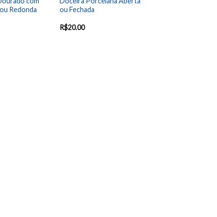
Dourado com
Doceira Porcelana Aberta
 ou Redonda
ou Fechada
R$
20.00