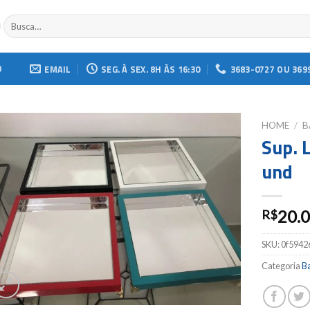
Buscar
por:
O
EMAIL
SEG. À SEX. 8H ÀS 16:30
3683-0727 OU 369
HOME
/
B
Sup. 
Add to
und
wishlist
20.
R$
SKU:
0f5942
Categoria
Ba