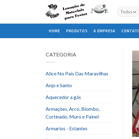
Skip
to
content
HOME
PRODUTOS
A EMPRESA
CONTAT
CATEGORIA
Alice No Pais Das Maravilhas
Anjo e Santo
Aquecedor a gás
Armações, Arco, Biombo,
Cortinado, Muro e Painel
Armarios - Estantes