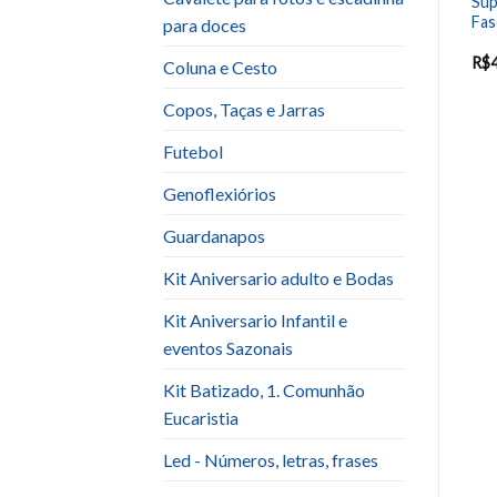
Bandeja Espelhada c\ Cristal
Sup
Tv Azul
Quadrada ou Redonda
Fas
para doces
(Unidade)
R$
10.00
R$
25.00
R$
Coluna e Cesto
Copos, Taças e Jarras
Futebol
Genoflexiórios
Guardanapos
Kit Aniversario adulto e Bodas
Kit Aniversario Infantil e
eventos Sazonais
Kit Batizado, 1. Comunhão
Eucaristia
Led - Números, letras, frases