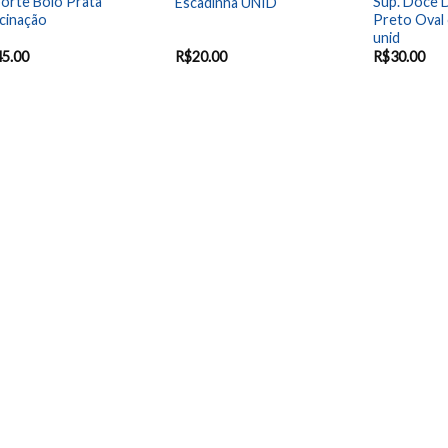
orte Bolo Prata
Sup. Doce 
Escadinha UNID
cinação
Preto Oval
unid
45.00
R$
20.00
R$
30.00