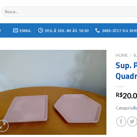
Buscar
por:
O
EMAIL
SEG. À SEX. 8H ÀS 16:30
3683-0727 OU 369
HOME
/
B
Sup. 
Add to
Quadr
wishlist
20.
R$
Categoria
Ba