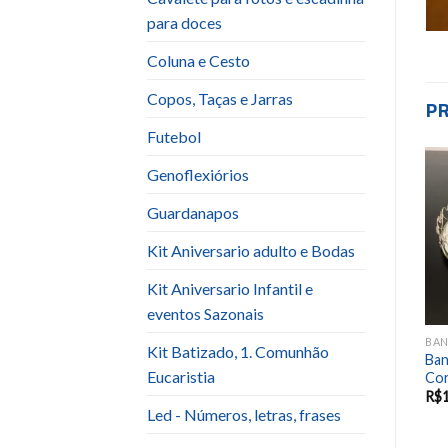
para doces
Coluna e Cesto
Copos, Taças e Jarras
P
Futebol
Genoflexiórios
Add to
Add to
Guardanapos
wishlist
wishlist
Kit Aniversario adulto e Bodas
Kit Aniversario Infantil e
eventos Sazonais
BANDEJA / SUPORTE PARA BOLOS E DOCES
BANDEJA / SUPORTE PARA BOLOS E DOCES
BANDEJA / SUPORTE PARA BOLOS E DOCES
Kit Batizado, 1. Comunhão
Ban
Tv Rosa
Sup. Laca Espelhada und
Eucaristia
Co
R$
10.00
R$
20.00
R$
Led - Números, letras, frases