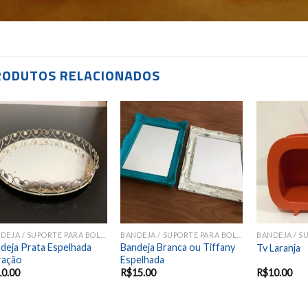
RODUTOS RELACIONADOS
Add to
Add to
wishlist
wishlist
BANDEJA / SUPORTE PARA BOLOS E DOCES
BANDEJA / SUPORTE PARA BOLOS E DOCES
deja Prata Espelhada
Bandeja Branca ou Tiffany
Tv Laranja
ração
Espelhada
10.00
R$
15.00
R$
10.00