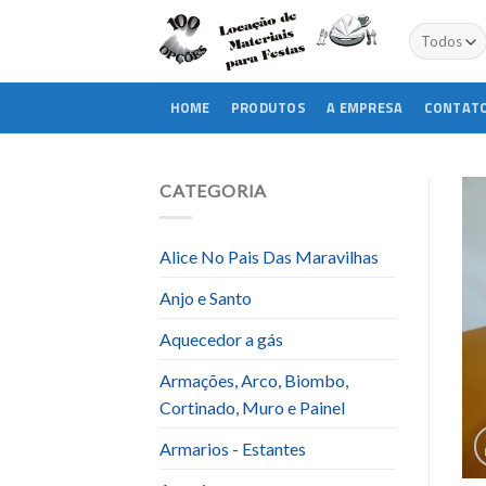
Skip
to
content
HOME
PRODUTOS
A EMPRESA
CONTAT
CATEGORIA
Alice No Pais Das Maravilhas
Anjo e Santo
Aquecedor a gás
Armações, Arco, Biombo,
Cortinado, Muro e Painel
Armarios - Estantes