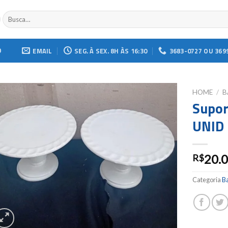
Buscar
por:
O
EMAIL
SEG. À SEX. 8H ÀS 16:30
3683-0727 OU 369
HOME
/
B
Supor
Add to
UNID
wishlist
20.
R$
Categoria
Ba