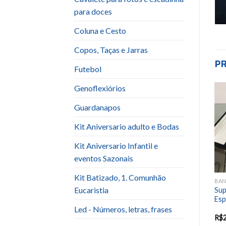
para doces
Coluna e Cesto
Copos, Taças e Jarras
P
Futebol
Genoflexiórios
Guardanapos
Add to
Add to
wishlist
wishlist
Kit Aniversario adulto e Bodas
Kit Aniversario Infantil e
eventos Sazonais
Kit Batizado, 1. Comunhão
BANDEJA / SUPORTE PARA BOLOS E DOCES
BANDEJA / SUPORTE PARA BOLOS E DOCES
BANDEJA / SUPORTE PARA BOLOS E DOCES
Eucaristia
Bandeja Dourada Espelhada
Bandeja Espelhada c\ Cristal
Sup
com Borda
Quadrada ou Redonda
Esp
(Unidade)
Led - Números, letras, frases
R$
30.00
R$
25.00
R$