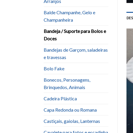
Arranjos
Balde Champanhe, Gelo e
DE
Champanheira
Bandeja / Suporte para Bolos e
Doces
Bandejas de Garçom, saladeiras
e travessas
Bolo Fake
Bonecos, Personagens,
Brinquedos, Animais
Cadeira Plástica
Capa Redonda ou Romana
Castiçais, gaiolas, Lanternas
Cavalete para fotos e escadinha