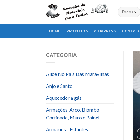
Skip
to
content
HOME
PRODUTOS
A EMPRESA
CONTAT
CATEGORIA
Alice No Pais Das Maravilhas
Anjo e Santo
Aquecedor a gás
Armações, Arco, Biombo,
Cortinado, Muro e Painel
Armarios - Estantes