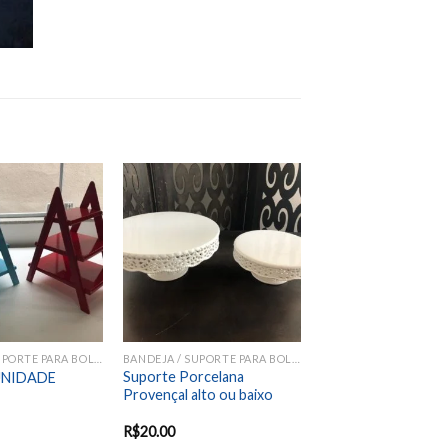
Add to
Add to
wishlist
wishlist
BANDEJA / SUPORTE PARA BOLOS E DOCES
BANDEJA / SUPORTE PARA BOLOS E DOCES
Suporte Porcelana
 UNIDADE
Provençal alto ou baixo
R$
20.00