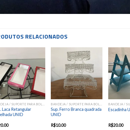
RODUTOS RELACIONADOS
Add to
Add to
wishlist
wishlist
BANDEJA / SUPORTE PARA BOLOS E DOCES
BANDEJA / SUPORTE PARA BOLOS E DOCES
. Laca Retangular
Sup. Ferro Branca quadrada
Escadinha
elhada UNID
UNID
20.00
R$
10.00
R$
20.00