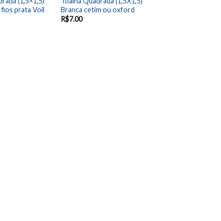
rada (1,5×1,5)
Toalha Quadrada (1,5X1,5)
fios prata Voil
Branca cetim ou oxford
R$
7.00