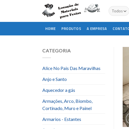
Skip
to
content
HOME
PRODUTOS
A EMPRESA
CONTAT
CATEGORIA
Alice No Pais Das Maravilhas
Anjo e Santo
Aquecedor a gás
Armações, Arco, Biombo,
Cortinado, Muro e Painel
Armarios - Estantes