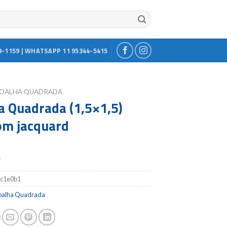
9-1159 | WHATSAPP 11 95344-5415
OALHA QUADRADA
a Quadrada (1,5×1,5)
m jacquard
0
c1e0b1
oalha Quadrada