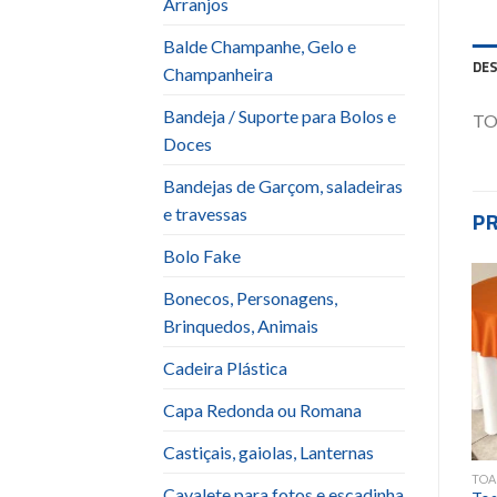
Arranjos
Balde Champanhe, Gelo e
DE
Champanheira
Bandeja / Suporte para Bolos e
TO
Doces
Bandejas de Garçom, saladeiras
e travessas
P
Bolo Fake
Bonecos, Personagens,
Brinquedos, Animais
Add to
Add to
wishlist
wishlist
Cadeira Plástica
Capa Redonda ou Romana
Castiçais, gaiolas, Lanternas
TOALHA QUADRADA
TOALHA QUADRADA
TOA
Cavalete para fotos e escadinha