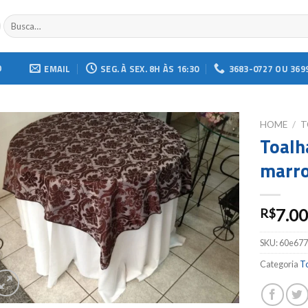
Buscar
por:
O
EMAIL
SEG. À SEX. 8H ÀS 16:30
3683-0727 OU 369
HOME
/
T
Toalh
Add to
marro
wishlist
7.0
R$
SKU:
60e677
Categoria
T