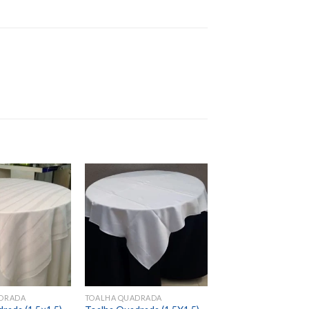
Add to
Add to
wishlist
wishlist
DRADA
TOALHA QUADRADA