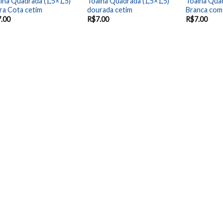
lha Quadrada (1,5×1,5)
Toalha Quadrada (1,5×1,5)
Toalha Quad
ra Cota cetim
dourada cetim
Branca com 
7.00
R$
7.00
R$
7.00