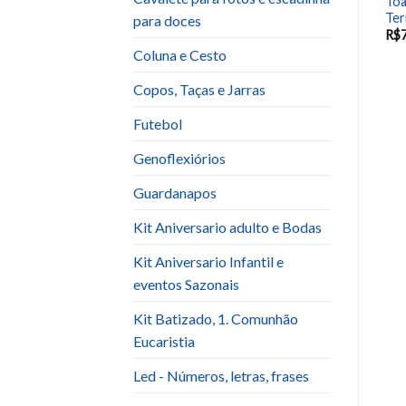
Toalha Quadrada (1,5×1,5)
Toalha Quadrada (1,5×1,5)
Toa
azul turquesa cetim vison
dourada adamascada
Ter
para doces
R$
7.00
R$
7.00
R$
Coluna e Cesto
Copos, Taças e Jarras
Futebol
Genoflexiórios
Guardanapos
Kit Aniversario adulto e Bodas
Kit Aniversario Infantil e
eventos Sazonais
Kit Batizado, 1. Comunhão
Eucaristia
Led - Números, letras, frases