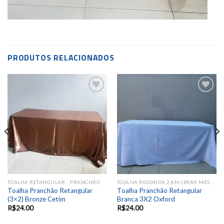
PRODUTOS RELACIONADOS
Add to
Add to
wishlist
wishlist
TOALHA RETANGULAR - PRANCHÃO
TOALHA REDONDA 2,8M (PARA MESA DE 8 LUGARES)
Toalha Pranchão Retangular
Toalha Pranchão Retangular
(3×2) Bronze Cetim
Branca 3X2 Oxford
R$
24.00
R$
24.00