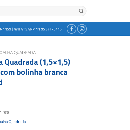
9-1159 | WHATSAPP 11 95344-5415
OALHA QUADRADA
a Quadrada (1,5×1,5)
 com bolinha branca
d
0
7af8f8
oalha Quadrada