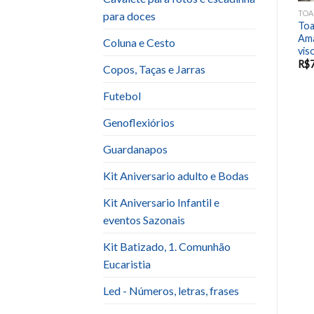
TOALHA QUADRADA
TOALHA QUADRADA
TOA
para doces
Toalha Quadrada (1,5×1,5)
Toalha Quadrada (1,5×1,5)
Toa
a
Branca Oxford
Voal Branco
Ama
Coluna e Cesto
vis
R$
7.00
R$
7.00
R$
Copos, Taças e Jarras
Futebol
Genoflexiórios
Guardanapos
Kit Aniversario adulto e Bodas
Kit Aniversario Infantil e
eventos Sazonais
Kit Batizado, 1. Comunhão
Eucaristia
Led - Números, letras, frases