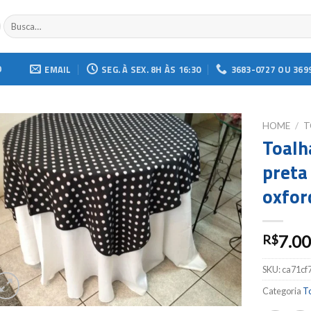
Buscar
por:
O
EMAIL
SEG. À SEX. 8H ÀS 16:30
3683-0727 OU 369
HOME
/
T
Toalh
Add to
preta
wishlist
oxfor
7.0
R$
SKU:
ca71cf
Categoria
T