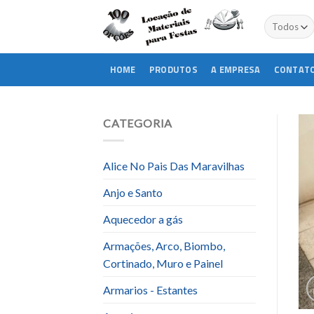
Skip
to
content
HOME
PRODUTOS
A EMPRESA
CONTAT
CATEGORIA
Alice No Pais Das Maravilhas
Anjo e Santo
Aquecedor a gás
Armações, Arco, Biombo,
Cortinado, Muro e Painel
Armarios - Estantes