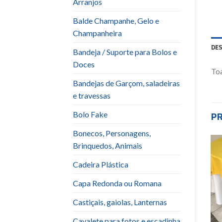
Arranjos
Balde Champanhe, Gelo e
Champanheira
DE
Bandeja / Suporte para Bolos e
Doces
Toa
Bandejas de Garçom, saladeiras
e travessas
P
Bolo Fake
Bonecos, Personagens,
Brinquedos, Animais
Add to
Add to
Cadeira Plástica
wishlist
wishlist
Capa Redonda ou Romana
Castiçais, gaiolas, Lanternas
Cavalete para fotos e escadinha