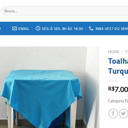
Buscar
por:
O
EMAIL
SEG. À SEX. 8H ÀS 16:30
3683-0727 OU 369
HOME
/
T
Toalh
Add to
Turqu
wishlist
7.0
R$
Categoria
T