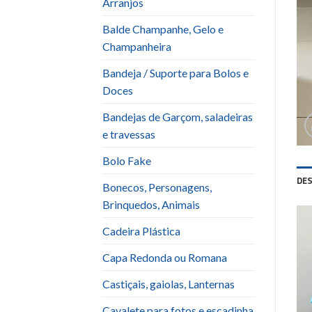
Arranjos
Balde Champanhe, Gelo e
Champanheira
Bandeja / Suporte para Bolos e
Doces
Bandejas de Garçom, saladeiras
e travessas
Bolo Fake
DE
Bonecos, Personagens,
Brinquedos, Animais
Cadeira Plástica
Capa Redonda ou Romana
Castiçais, gaiolas, Lanternas
Cavalete para fotos e escadinha