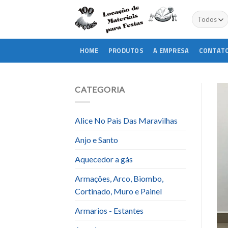
Skip
to
content
HOME
PRODUTOS
A EMPRESA
CONTAT
CATEGORIA
Alice No Pais Das Maravilhas
Anjo e Santo
Aquecedor a gás
Armações, Arco, Biombo,
Cortinado, Muro e Painel
Armarios - Estantes