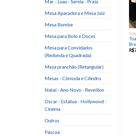
Mar - Luau - Sereia - Praia
Mesa Aparadora e Mesa Juiz
Mesa Bombe
TOALHA QUADRADA
TOALHA QUADRADA
TOA
Mesa para Bolo e Doces
Toalha Quadrada (1,5×1,5)
Toalha Quadrada (1,5X1,5)
Toa
azul bebê crepe
Branca cetim ou oxford
Bra
Mesa para Convidados
R$
7.00
R$
7.00
R$
(Redonda e Quadrada)
Mesa pranchão (Retangular)
Mesas - Cômoda e Cilindro
Natal - Ano Novo - Reveillon
Oscar - Estátua - Hollywood -
Cinema
Outros
Pascoa