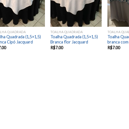
LHA QUADRADA
TOALHA QUADRADA
TOALHA QUA
lha Quadrada (1,5×1,5)
Toalha Quadrada (1,5×1,5)
Toalha Quad
nca Cipó Jacquard
Branca flor Jacquard
branca com 
7.00
R$
7.00
R$
7.00