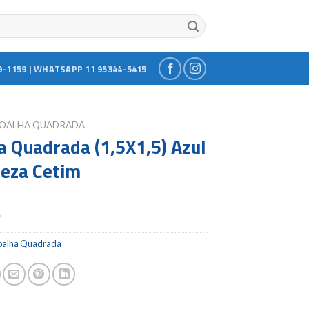
9-1159 | WHATSAPP 11 95344-5415
OALHA QUADRADA
a Quadrada (1,5X1,5) Azul
eza Cetim
0
oalha Quadrada