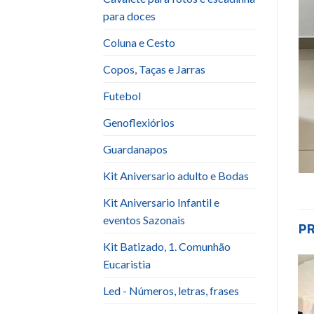
para doces
Coluna e Cesto
Copos, Taças e Jarras
Futebol
Genoflexiórios
Guardanapos
Kit Aniversario adulto e Bodas
Kit Aniversario Infantil e
eventos Sazonais
P
Kit Batizado, 1. Comunhão
Eucaristia
Led - Números, letras, frases
Add to
Add to
wishlist
wishlist