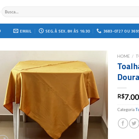
Buscar
por:
O
EMAIL
SEG. À SEX. 8H ÀS 16:30
3683-0727 OU 369
HOME
/
T
Toalh
Add to
Doura
wishlist
7.0
R$
Categoria
T