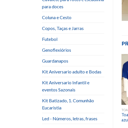
para doces
Coluna e Cesto
Copos, Taças e Jarras
Futebol
P
Genoflexiórios
Guardanapos
Add to
Add to
Kit Aniversario adulto e Bodas
wishlist
wishlist
Kit Aniversario Infantil e
eventos Sazonais
Kit Batizado, 1. Comunhão
Eucaristia
TOALHA QUADRADA
TOALHA QUADRADA
TOA
Toalha Quadrada (1,5×1,5)
Toalha Quadrada (1,5×1,5)
Toa
Led - Números, letras, frases
dourada cetim
champanhe cetim
azu