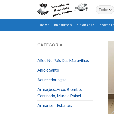
Skip
to
content
HOME
PRODUTOS
A EMPRESA
CONTAT
CATEGORIA
Alice No Pais Das Maravilhas
Anjo e Santo
Aquecedor a gás
Armações, Arco, Biombo,
Cortinado, Muro e Painel
Armarios - Estantes