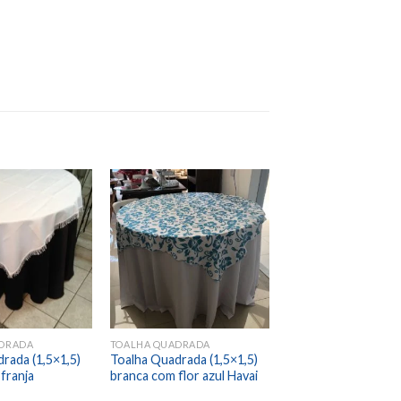
Add to
Add to
wishlist
wishlist
DRADA
TOALHA QUADRADA
rada (1,5×1,5)
Toalha Quadrada (1,5×1,5)
franja
branca com flor azul Havai