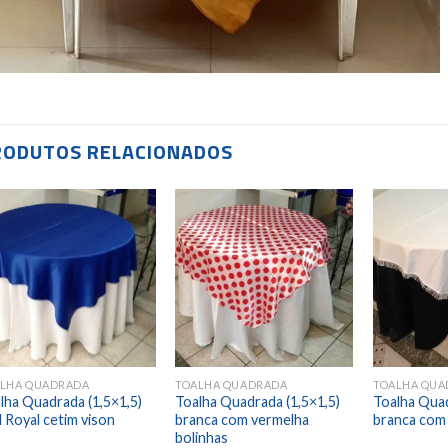
RODUTOS RELACIONADOS
Add to
Add to
wishlist
wishlist
LHA QUADRADA
TOALHA QUADRADA
TOALHA QUA
lha Quadrada (1,5×1,5)
Toalha Quadrada (1,5×1,5)
Toalha Quad
l Royal cetim vison
branca com vermelha
branca com 
bolinhas