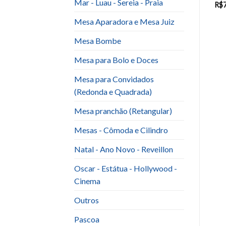
Mar - Luau - Sereia - Praia
R$
7.00
R$
7.00
R$
Mesa Aparadora e Mesa Juiz
Mesa Bombe
Mesa para Bolo e Doces
Mesa para Convidados
(Redonda e Quadrada)
Mesa pranchão (Retangular)
Mesas - Cômoda e Cilindro
Natal - Ano Novo - Reveillon
Oscar - Estátua - Hollywood -
Cinema
Outros
Pascoa