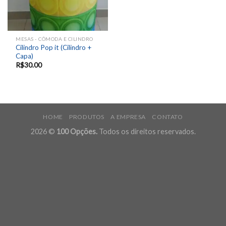
MESAS - CÔMODA E CILINDRO
Cilindro Pop it (Cilindro +
Capa)
R$
30.00
HOME
PRODUTOS
A EMPRESA
CONTATO
2026 ©
100 Opções.
Todos os direitos reservados.