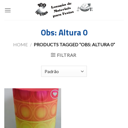
Skip
to
content
Obs: Altura 0
HOME
/
PRODUCTS TAGGED “OBS: ALTURA 0”
FILTRAR
Add to
wishlist