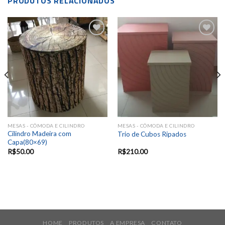
PRODUTOS RELACIONADOS
Add to
Add to
wishlist
wishlist
MESAS - CÔMODA E CILINDRO
MESAS - CÔMODA E CILINDRO
Cilindro Madeira com
Trio de Cubos Ripados
Capa(80×69)
R$
50.00
R$
210.00
HOME
PRODUTOS
A EMPRESA
CONTATO