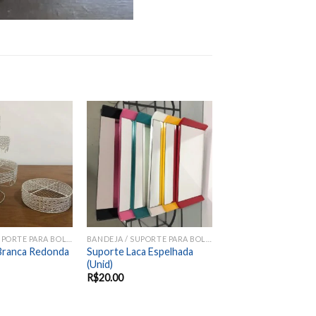
Add to
Add to
wishlist
wishlist
BANDEJA / SUPORTE PARA BOLOS E DOCES
BANDEJA / SUPORTE PARA BOLOS E DOCES
 Branca Redonda
Suporte Laca Espelhada
(Unid)
R$
20.00