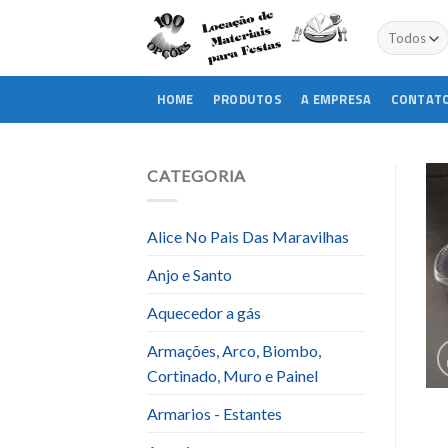
Skip
to
content
HOME
PRODUTOS
A EMPRESA
CONTAT
CATEGORIA
Alice No Pais Das Maravilhas
Anjo e Santo
Aquecedor a gás
Armações, Arco, Biombo,
Cortinado, Muro e Painel
Armarios - Estantes