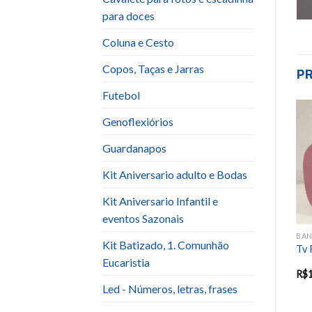
para doces
Coluna e Cesto
Copos, Taças e Jarras
P
Futebol
Genoflexiórios
Add to
Add to
Guardanapos
wishlist
wishlist
Kit Aniversario adulto e Bodas
Kit Aniversario Infantil e
eventos Sazonais
BANDEJA / SUPORTE PARA BOLOS E DOCES
BANDEJA / SUPORTE PARA BOLOS E DOCES
BANDEJA / SUPORTE PARA BOLOS E DOCES
Kit Batizado, 1. Comunhão
Bandeja Espelhada Dourada
Sup. Prata Cris Com Alça
Tv 
Sem Borda
Eucaristia
R$
30.00
R$
30.00
R$
Led - Números, letras, frases