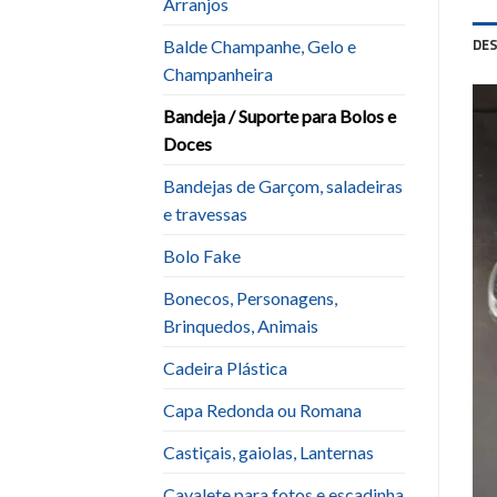
Arranjos
DE
Balde Champanhe, Gelo e
Champanheira
Bandeja / Suporte para Bolos e
Doces
Bandejas de Garçom, saladeiras
e travessas
Bolo Fake
Bonecos, Personagens,
Brinquedos, Animais
Cadeira Plástica
Capa Redonda ou Romana
Castiçais, gaiolas, Lanternas
Cavalete para fotos e escadinha