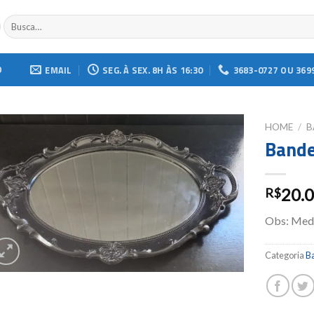
Buscar
por:
O
EMAIL
SEG. À SEX. 8H ÀS 16:30
3683-0727 OU 369
HOME
/
B
Bande
Add to
wishlist
20.
R$
Obs: Medi
Categoria
Ba