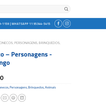
9-1159 | WHATSAPP 11 95344-5415
ONECOS, PERSONAGENS, BRINQUEDOS,
o – Personagens -
ingo
00
onecos, Personagens, Brinquedos, Animais