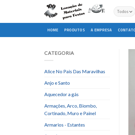
Skip
to
content
HOME
PRODUTOS
A EMPRESA
CONTAT
CATEGORIA
Alice No Pais Das Maravilhas
Anjo e Santo
Aquecedor a gás
Armações, Arco, Biombo,
Cortinado, Muro e Painel
Armarios - Estantes