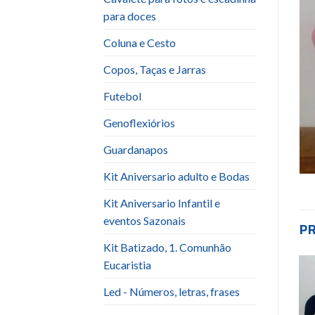
para doces
Coluna e Cesto
Copos, Taças e Jarras
Futebol
Genoflexiórios
Guardanapos
Kit Aniversario adulto e Bodas
Kit Aniversario Infantil e
eventos Sazonais
P
Kit Batizado, 1. Comunhão
Eucaristia
Led - Números, letras, frases
Add to
Add to
wishlist
wishlist