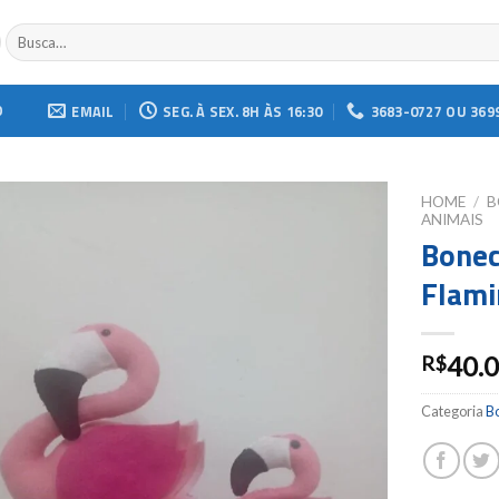
Buscar
por:
O
EMAIL
SEG. À SEX. 8H ÀS 16:30
3683-0727 OU 369
HOME
/
B
ANIMAIS
Bonec
Add to
wishlist
Flam
40.
R$
Categoria
B