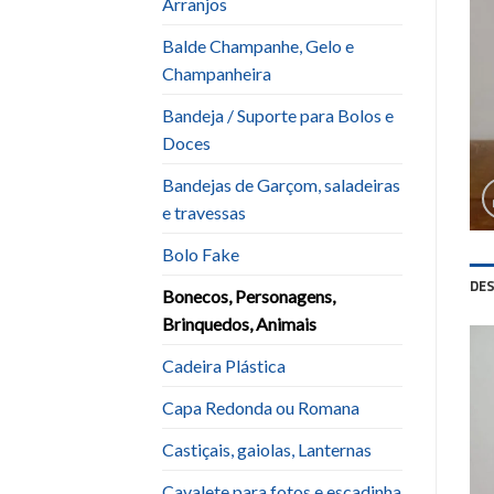
Arranjos
Balde Champanhe, Gelo e
Champanheira
Bandeja / Suporte para Bolos e
Doces
Bandejas de Garçom, saladeiras
e travessas
Bolo Fake
DE
Bonecos, Personagens,
Brinquedos, Animais
Cadeira Plástica
Capa Redonda ou Romana
Castiçais, gaiolas, Lanternas
Cavalete para fotos e escadinha