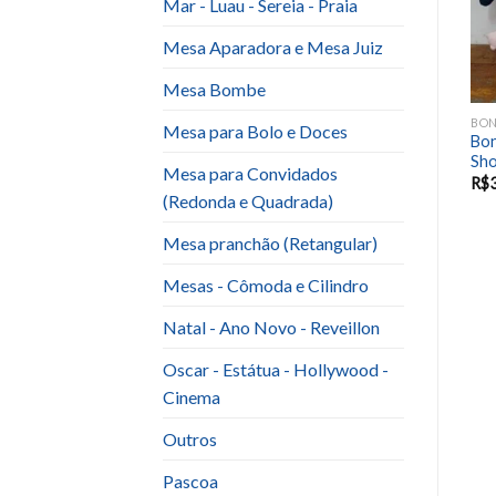
Mar - Luau - Sereia - Praia
Mesa Aparadora e Mesa Juiz
Mesa Bombe
S, BRINQUEDOS, ANIMAIS
BONECOS, PERSONAGENS, BRINQUEDOS, ANIMAIS
MAR - LUAU - SEREIA - PRAIA
Mesa para Bolo e Doces
Boneco – Personagens -
Bonecos-Personagens
Bo
Mulher Maravilha
Pequena Sereia ( Feltro)
Sho
Mesa para Convidados
R$
50.00
R$
100.00
R$
(Redonda e Quadrada)
Mesa pranchão (Retangular)
Mesas - Cômoda e Cilindro
Natal - Ano Novo - Reveillon
Oscar - Estátua - Hollywood -
Cinema
Outros
Pascoa