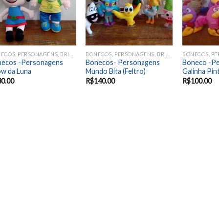
BONECOS, PERSONAGENS, BRINQUEDOS, ANIMAIS
BONECOS, PERSONAGENS, BRINQUEDOS, ANIMAIS
necos -Personagens
Bonecos- Personagens
Boneco -P
w da Luna
Mundo Bita (Feltro)
Galinha Pin
30.00
R$
140.00
R$
100.00