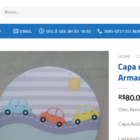
Buscar
por:
O
EMAIL
SEG. À SEX. 8H ÀS 16:30
3683-0727 OU 369
HOME
/
C
Capa 
Add to
Armaç
wishlist
80.
R$
Obs: Arma
Capa Avul
Categoria
C