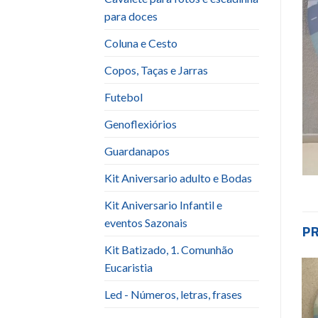
para doces
Coluna e Cesto
Copos, Taças e Jarras
Futebol
Genoflexiórios
Guardanapos
Kit Aniversario adulto e Bodas
Kit Aniversario Infantil e
eventos Sazonais
P
Kit Batizado, 1. Comunhão
Eucaristia
Led - Números, letras, frases
-20%
Add to
Add to
wishlist
wishlist