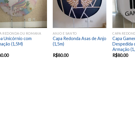
A REDONDA OU ROMANA
ANJO E SANTO
CAPA REDON
a Unicórnio com
Capa Redonda Asas de Anjo
Capa Gamer
ação (1,5M)
(1,5m)
Despedida 
Armação (1
80.00
R$
80.00
R$
80.00