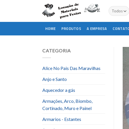
Skip
to
content
HOME
PRODUTOS
A EMPRESA
CONTAT
CATEGORIA
Alice No Pais Das Maravilhas
Anjo e Santo
Aquecedor a gás
Armações, Arco, Biombo,
Cortinado, Muro e Painel
Armarios - Estantes