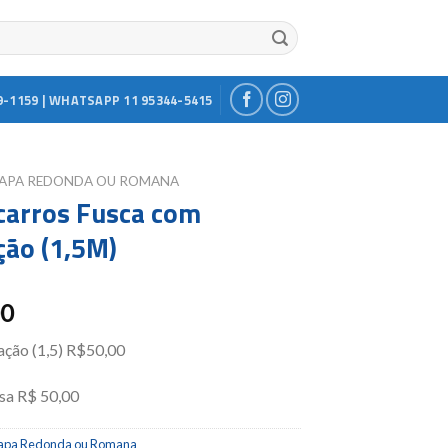
9-1159 | WHATSAPP 11 95344-5415
APA REDONDA OU ROMANA
carros Fusca com
ão (1,5M)
00
ção (1,5) R$50,00
sa R$ 50,00
apa Redonda ou Romana