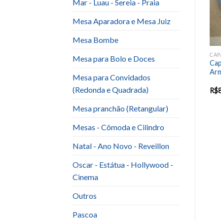
Mar - Luau - Sereia - Praia
Mesa Aparadora e Mesa Juiz
Mesa Bombe
CAPA REDONDA OU ROMANA
CAPA REDONDA OU ROMANA
CAP
Mesa para Bolo e Doces
Painel coração e rosas (com
Capa rustica com Armação
Cap
armação 1,5m)
(1,5M)
Arm
Mesa para Convidados
(Redonda e Quadrada)
R$
100.00
R$
80.00
R$
80.00
R$
Mesa pranchão (Retangular)
Mesas - Cômoda e Cilindro
Natal - Ano Novo - Reveillon
Oscar - Estátua - Hollywood -
Cinema
Outros
Pascoa