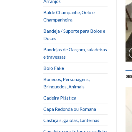
Arranjos
Balde Champanhe, Gelo e
Champanheira
Bandeja / Suporte para Bolos e
Doces
Bandejas de Garçom, saladeiras
e travessas
Bolo Fake
DE
Bonecos, Personagens,
Brinquedos, Animais
Cadeira Plástica
Capa Redonda ou Romana
Castiçais, gaiolas, Lanternas
Cavalete para fotos e escadinha