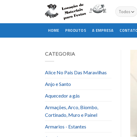
Skip
to
content
HOME
PRODUTOS
A EMPRESA
CONTAT
CATEGORIA
Alice No Pais Das Maravilhas
Anjo e Santo
Aquecedor a gás
Armações, Arco, Biombo,
Cortinado, Muro e Painel
Armarios - Estantes