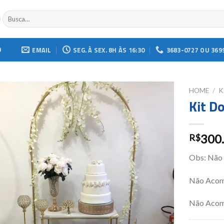
Buscar
por:
O
EMAIL
SEG. À SEX. 8H ÀS 16:30
3683-0727 OU 369
HOME
/
K
Kit D
Add to
wishlist
300
R$
Obs: Não
Não Acom
Não Acom