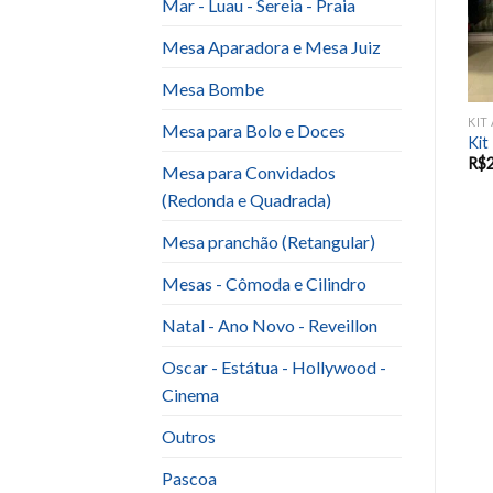
Mar - Luau - Sereia - Praia
Mesa Aparadora e Mesa Juiz
Mesa Bombe
LTO E BODAS
KIT ANIVERSARIO ADULTO E BODAS
KIT ANIVERSARIO ADULTO E BODAS
Mesa para Bolo e Doces
Kit Dourado com Azul
kit Pessego com Branco
Kit
R$
220.00
R$
350.00
R$
Mesa para Convidados
(Redonda e Quadrada)
Mesa pranchão (Retangular)
Mesas - Cômoda e Cilindro
Natal - Ano Novo - Reveillon
Oscar - Estátua - Hollywood -
Cinema
Outros
Pascoa