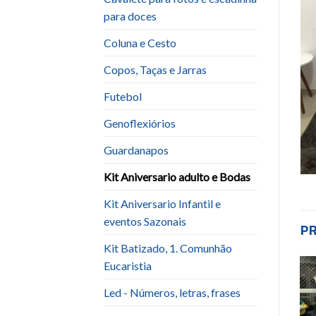
para doces
Coluna e Cesto
Copos, Taças e Jarras
Futebol
Genoflexiórios
Guardanapos
Kit Aniversario adulto e Bodas
Kit Aniversario Infantil e
eventos Sazonais
P
Kit Batizado, 1. Comunhão
Eucaristia
Led - Números, letras, frases
Add to
Add to
wishlist
wishlist