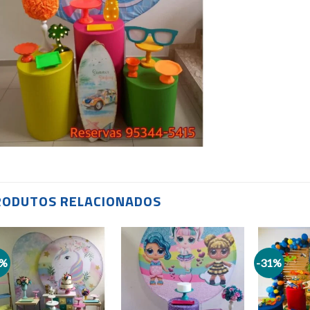
RODUTOS RELACIONADOS
4%
-31%
Add to
Add to
wishlist
wishlist