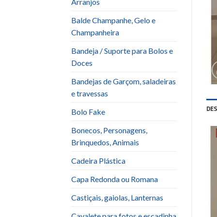
Arranjos
Balde Champanhe, Gelo e
Champanheira
Bandeja / Suporte para Bolos e
Doces
Bandejas de Garçom, saladeiras
e travessas
DE
Bolo Fake
Bonecos, Personagens,
Brinquedos, Animais
Cadeira Plástica
Capa Redonda ou Romana
Castiçais, gaiolas, Lanternas
Cavalete para fotos e escadinha