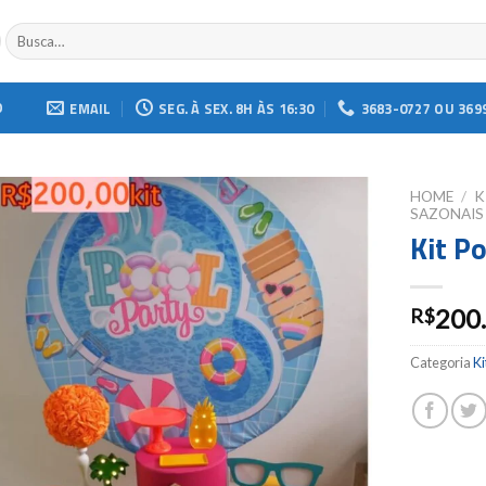
Buscar
por:
O
EMAIL
SEG. À SEX. 8H ÀS 16:30
3683-0727 OU 369
HOME
/
K
SAZONAIS
Kit P
Add to
wishlist
200
R$
Categoria
Ki