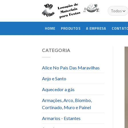
Skip
to
content
HOME
PRODUTOS
A EMPRESA
CONTAT
CATEGORIA
Alice No Pais Das Maravilhas
Anjo e Santo
Aquecedor a gás
Armações, Arco, Biombo,
Cortinado, Muro e Painel
Armarios - Estantes