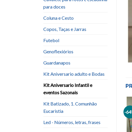
para doces
Coluna e Cesto
Copos, Taças e Jarras
Futebol
Genoflexiórios
Guardanapos
Kit Aniversario adulto e Bodas
P
Kit Aniversario Infantil e
eventos Sazonais
Kit Batizado, 1. Comunhão
Eucaristia
-6
Add to
Add to
wishlist
wishlist
Led - Números, letras, frases