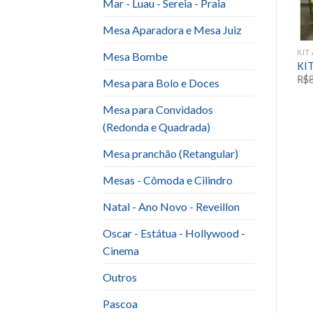
Mar - Luau - Sereia - Praia
Mesa Aparadora e Mesa Juiz
IT ANIVERSARIO INFANTIL E EVENTOS SAZONAIS
KIT ANIVERSARIO INFANTIL E EVENTOS SAZONAIS
KIT ANIVERSARIO INFANTIL E EVENTOS SAZONAIS
Mesa Bombe
Kit Mc Queem
KIT MY LITTLE PONY 2
KI
R$
200.00
R$
220.00
R$
Mesa para Bolo e Doces
Mesa para Convidados
(Redonda e Quadrada)
Mesa pranchão (Retangular)
Mesas - Cômoda e Cilindro
Natal - Ano Novo - Reveillon
Oscar - Estátua - Hollywood -
Cinema
Outros
Pascoa