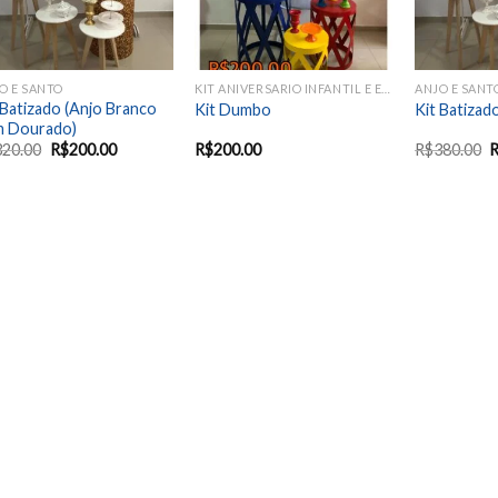
O E SANTO
KIT ANIVERSARIO INFANTIL E EVENTOS SAZONAIS
ANJO E SANT
 Batizado (Anjo Branco
Kit Dumbo
Kit Batizad
m Dourado)
320.00
R$
200.00
R$
200.00
R$
380.00