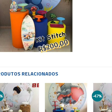
RODUTOS RELACIONADOS
8%
-47%
Add to
Add to
wishlist
wishlist