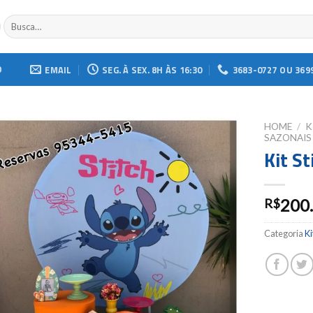
Buscar
por:
O
EMAIL
SEG. À SEX. 8H ÀS 16:30
3683-0727 OU 369
HOME
/
K
SAZONAIS
Kit St
Add to
wishlist
200
R$
Categoria
Ki