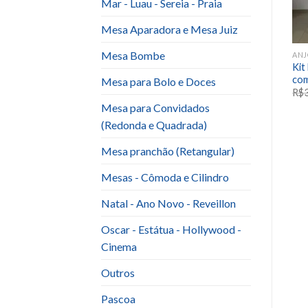
Mar - Luau - Sereia - Praia
Mesa Aparadora e Mesa Juiz
Mesa Bombe
IT ANIVERSARIO INFANTIL E EVENTOS SAZONAIS
KIT ANIVERSARIO INFANTIL E EVENTOS SAZONAIS
KIT ANIVERSARIO INFANTIL E EVENTOS SAZONAIS
ANJ
Kit
kit 3 Palavrinhas
KIT MY LITTLE PONY 2
co
Mesa para Bolo e Doces
R$
200.00
R$
220.00
R$
Mesa para Convidados
(Redonda e Quadrada)
Mesa pranchão (Retangular)
Mesas - Cômoda e Cilindro
Natal - Ano Novo - Reveillon
Oscar - Estátua - Hollywood -
Cinema
Outros
Pascoa