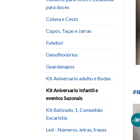
para doces
Coluna e Cesto
Copos, Taças e Jarras
Futebol
Genoflexiórios
Guardanapos
Kit Aniversario adulto e Bodas
Kit Aniversario Infantil e
P
eventos Sazonais
Kit Batizado, 1. Comunhão
Eucaristia
-3
Add to
Add to
wishlist
wishlist
Led - Números, letras, frases