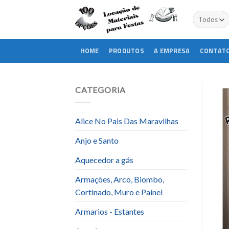
Skip
to
content
HOME
PRODUTOS
A EMPRESA
CONTAT
CATEGORIA
Alice No Pais Das Maravilhas
Anjo e Santo
Aquecedor a gás
Armações, Arco, Biombo,
Cortinado, Muro e Painel
Armarios - Estantes