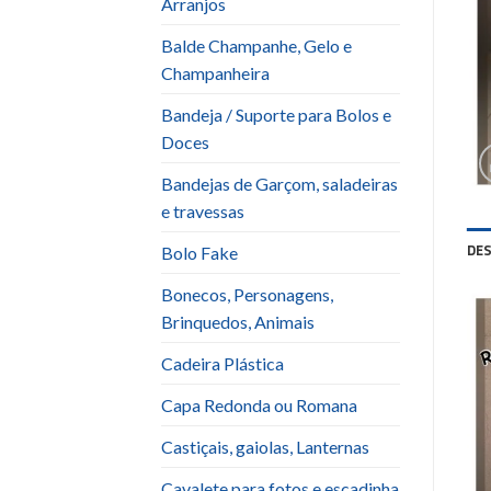
Arranjos
Balde Champanhe, Gelo e
Champanheira
Bandeja / Suporte para Bolos e
Doces
Bandejas de Garçom, saladeiras
e travessas
DE
Bolo Fake
Bonecos, Personagens,
Brinquedos, Animais
Cadeira Plástica
Capa Redonda ou Romana
Castiçais, gaiolas, Lanternas
Cavalete para fotos e escadinha