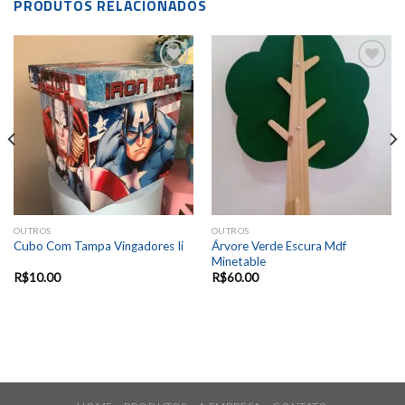
PRODUTOS RELACIONADOS
Add to
Add to
wishlist
wishlist
OUTROS
OUTROS
Árvore Verde Escura Mdf
Cubo Com Tampa Vingadores Ii
Minetable
R$
10.00
R$
60.00