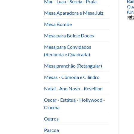
Mar - Luau - Sereia - Praia
Sup. Ferro Branca quadrada
Ban
Kit Amor Dourado 3 Peças
UNID
Qua
(Un
Mesa Aparadora e Mesa Juiz
R$
30.00
R$
10.00
R$
Mesa Bombe
Mesa para Bolo e Doces
Mesa para Convidados
(Redonda e Quadrada)
Mesa pranchão (Retangular)
Mesas - Cômoda e Cilindro
Natal - Ano Novo - Reveillon
Oscar - Estátua - Hollywood -
Cinema
Outros
Pascoa