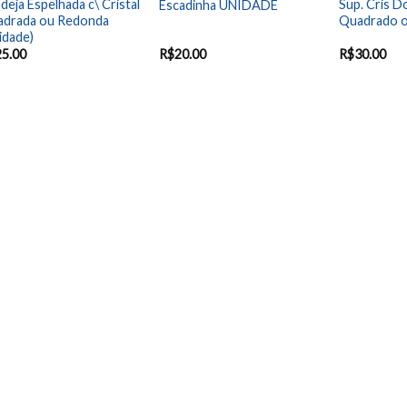
deja Espelhada c\ Cristal
Sup. Cris 
Escadinha UNIDADE
drada ou Redonda
Quadrado o
idade)
25.00
R$
20.00
R$
30.00