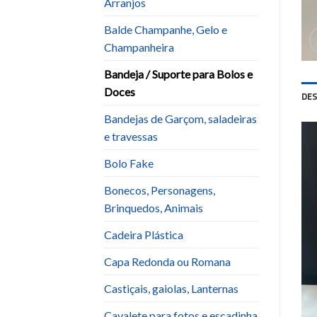
Arranjos
Balde Champanhe, Gelo e
Champanheira
Bandeja / Suporte para Bolos e
Doces
DE
Bandejas de Garçom, saladeiras
e travessas
Bolo Fake
Bonecos, Personagens,
Brinquedos, Animais
Cadeira Plástica
Capa Redonda ou Romana
Castiçais, gaiolas, Lanternas
Cavalete para fotos e escadinha