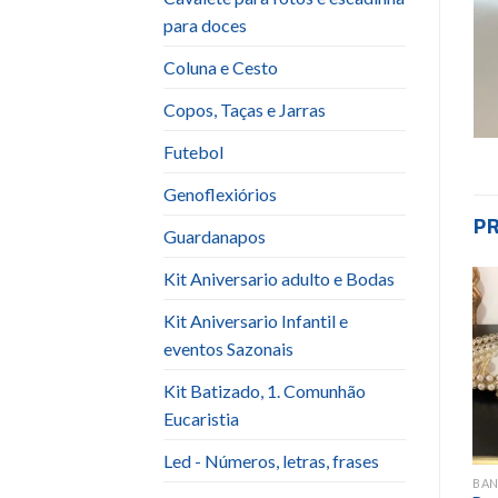
para doces
Coluna e Cesto
Copos, Taças e Jarras
Futebol
Genoflexiórios
P
Guardanapos
Kit Aniversario adulto e Bodas
Kit Aniversario Infantil e
Add to
Add to
wishlist
wishlist
eventos Sazonais
Kit Batizado, 1. Comunhão
Eucaristia
Led - Números, letras, frases
BANDEJA / SUPORTE PARA BOLOS E DOCES
BANDEJA / SUPORTE PARA BOLOS E DOCES
BANDEJA / SUPORTE PARA BOLOS E DOCES