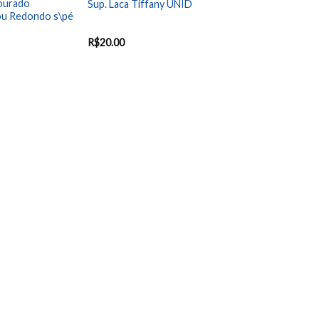
Dourado
Sup. Laca Tiffany UNID
u Redondo s\pé
R$
20.00