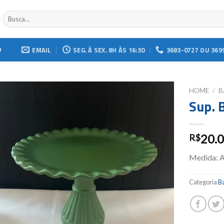
Buscar
por:
O
EMAIL
SEG. À SEX. 8H ÀS 16:30
3683-0727 OU 369
HOME
/
B
Sup. 
Add to
wishlist
20.
R$
Medida: A
Categoria
Ba