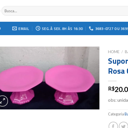
Buscar
por:
O
EMAIL
SEG. À SEX. 8H ÀS 16:30
3683-0727 OU 369
HOME
/
B
Supor
Add to
Rosa 
wishlist
20.
R$
obs: unid
Categoria
Ba