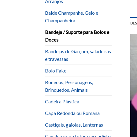
Arranjos
Balde Champanhe, Gelo e
Champanheira
DE
Bandeja / Suporte para Bolos e
Doces
Bandejas de Garçom, saladeiras
e travessas
Bolo Fake
Bonecos, Personagens,
Brinquedos, Animais
Cadeira Plástica
Capa Redonda ou Romana
Castiçais, gaiolas, Lanternas
Cavalete para fotos e escadinha