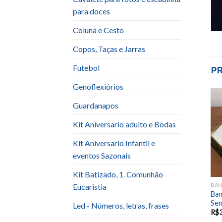
para doces
Coluna e Cesto
Copos, Taças e Jarras
P
Futebol
Genoflexiórios
Guardanapos
Add to
Add to
Kit Aniversario adulto e Bodas
wishlist
wishlist
Kit Aniversario Infantil e
eventos Sazonais
Kit Batizado, 1. Comunhão
Eucaristia
BANDEJA / SUPORTE PARA BOLOS E DOCES
BANDEJA / SUPORTE PARA BOLOS E DOCES
BANDEJA / SUPORTE PARA BOLOS E DOCES
Sup. Laca Retangular
Ban
s
Sup. bolo modelo S ferro
Espelhada UNID
Se
Led - Números, letras, frases
R$
20.00
R$
15.00
R$