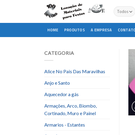
Skip
to
content
HOME
PRODUTOS
A EMPRESA
CONTAT
CATEGORIA
Alice No Pais Das Maravilhas
Anjo e Santo
Aquecedor a gás
Armações, Arco, Biombo,
Cortinado, Muro e Painel
Armarios - Estantes