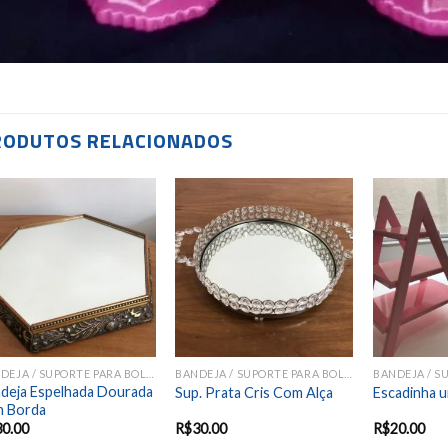
RODUTOS RELACIONADOS
Add to
Add to
wishlist
wishlist
BANDEJA / SUPORTE PARA BOLOS E DOCES
BANDEJA / SUPORTE PARA BOLOS E DOCES
deja Espelhada Dourada
Sup. Prata Cris Com Alça
Escadinha u
m Borda
30.00
R$
30.00
R$
20.00