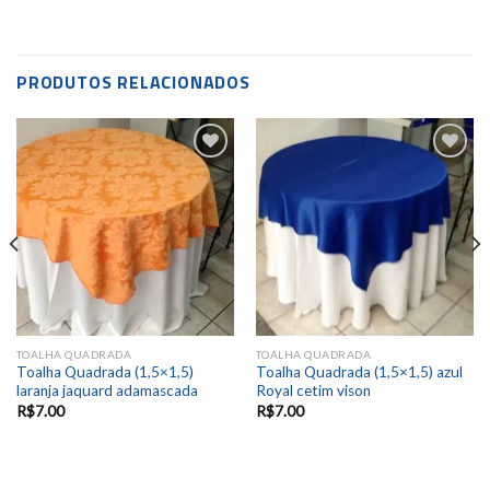
PRODUTOS RELACIONADOS
Add to
Add to
wishlist
wishlist
TOALHA QUADRADA
TOALHA QUADRADA
Toalha Quadrada (1,5×1,5)
Toalha Quadrada (1,5×1,5) azul
laranja jaquard adamascada
Royal cetim vison
R$
7.00
R$
7.00