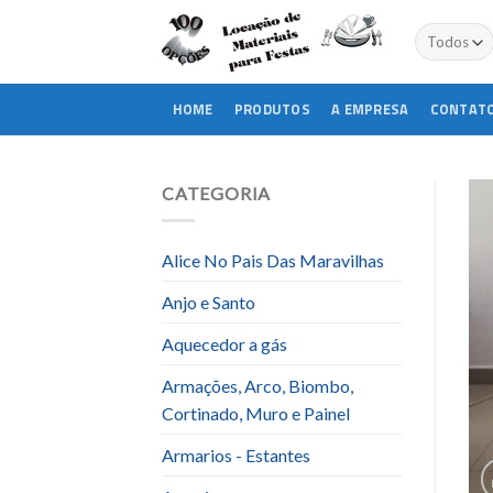
Skip
to
content
HOME
PRODUTOS
A EMPRESA
CONTAT
CATEGORIA
Alice No Pais Das Maravilhas
Anjo e Santo
Aquecedor a gás
Armações, Arco, Biombo,
Cortinado, Muro e Painel
Armarios - Estantes