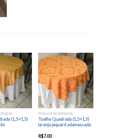
Add to
Add to
wishlist
wishlist
DRADA
TOALHA QUADRADA
rada (1,5×1,5)
Toalha Quadrada (1,5×1,5)
tim
laranja jaquard adamascada
R$
7.00