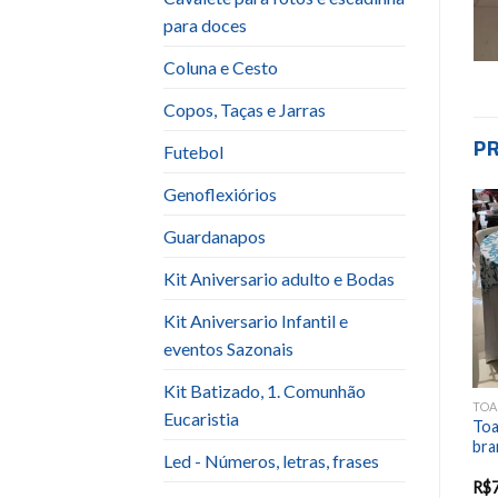
para doces
Coluna e Cesto
Copos, Taças e Jarras
P
Futebol
Genoflexiórios
Guardanapos
Add to
Add to
wishlist
wishlist
Kit Aniversario adulto e Bodas
Kit Aniversario Infantil e
eventos Sazonais
Kit Batizado, 1. Comunhão
TOALHA QUADRADA
TOALHA QUADRADA
TOA
Eucaristia
Toalha Quadrada (1,5×1,5)
Toalha Quadrada (1,5×1,5)
Toa
branca com franja
amarela com flores
bra
Led - Números, letras, frases
Havaiana
R$
7.00
R$
7.00
R$