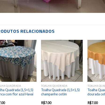
RODUTOS RELACIONADOS
Add to
Add to
wishlist
wishlist
LHA QUADRADA
TOALHA QUADRADA
TOALHA QUA
lha Quadrada (1,5×1,5)
Toalha Quadrada (1,5×1,5)
Toalha Quad
nca com flor azul Havai
champanhe cetim
dourada ce
7.00
R$
7.00
R$
7.00