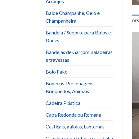
Arranjos
Balde Champanhe, Gelo e
DE
Champanheira
Bandeja / Suporte para Bolos e
Doces
Bandejas de Garçom, saladeiras
e travessas
Bolo Fake
Bonecos, Personagens,
Brinquedos, Animais
Cadeira Plástica
Capa Redonda ou Romana
Castiçais, gaiolas, Lanternas
Cavalete para fotos e escadinha