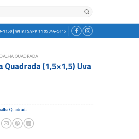
9-1159 | WHATSAPP 11 95344-5415
OALHA QUADRADA
a Quadrada (1,5×1,5) Uva
m
0
oalha Quadrada