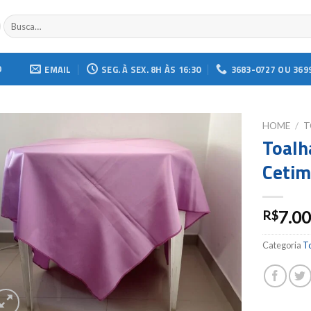
Buscar
por:
O
EMAIL
SEG. À SEX. 8H ÀS 16:30
3683-0727 OU 369
HOME
/
T
Toalh
Add to
Ceti
wishlist
7.0
R$
Categoria
T