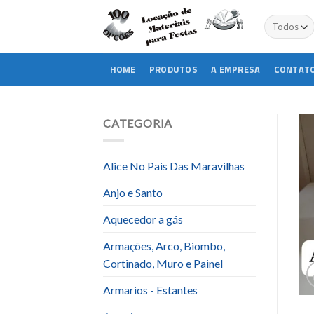
Skip
to
content
HOME
PRODUTOS
A EMPRESA
CONTAT
CATEGORIA
Alice No Pais Das Maravilhas
Anjo e Santo
Aquecedor a gás
Armações, Arco, Biombo,
Cortinado, Muro e Painel
Armarios - Estantes