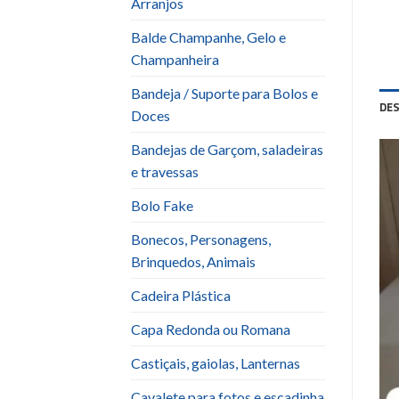
Arranjos
Balde Champanhe, Gelo e
Champanheira
Bandeja / Suporte para Bolos e
DE
Doces
Bandejas de Garçom, saladeiras
e travessas
Bolo Fake
Bonecos, Personagens,
Brinquedos, Animais
Cadeira Plástica
Capa Redonda ou Romana
Castiçais, gaiolas, Lanternas
Cavalete para fotos e escadinha