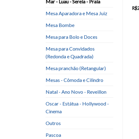
Mar - Luau - Sereia - Praia
Pequena Sereia ( Feltro)
R$
230.00
R$
100.00
R$
Mesa Aparadora e Mesa Juiz
Mesa Bombe
Mesa para Bolo e Doces
Mesa para Convidados
(Redonda e Quadrada)
Mesa pranchão (Retangular)
Mesas - Cômoda e Cilindro
Natal - Ano Novo - Reveillon
Oscar - Estátua - Hollywood -
Cinema
Outros
Pascoa