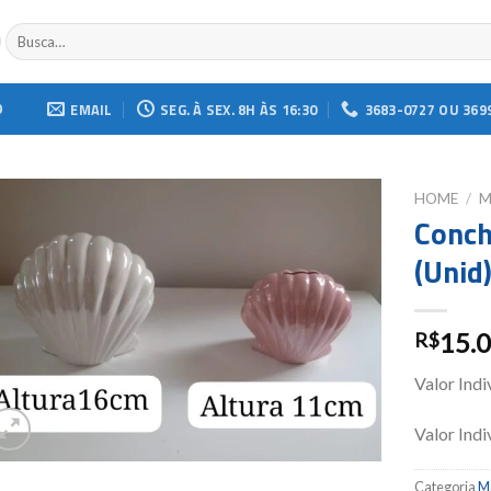
Buscar
por:
O
EMAIL
SEG. À SEX. 8H ÀS 16:30
3683-0727 OU 369
HOME
/
M
Conch
Add to
(Unid
wishlist
15.
R$
Valor Indi
Valor Indi
Categoria
Ma