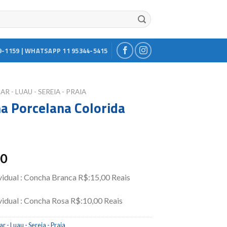
9-1159 | WHATSAPP 11 95344-5415
AR - LUAU - SEREIA - PRAIA
a Porcelana Colorida
)
00
vidual : Concha Branca R$:15,00 Reais
vidual : Concha Rosa R$:10,00 Reais
r - Luau - Sereia - Praia