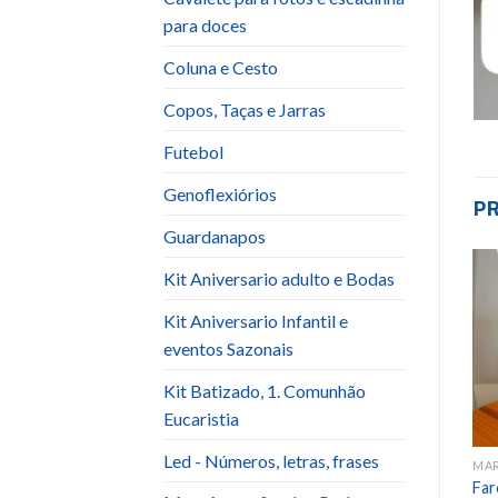
para doces
Coluna e Cesto
Copos, Taças e Jarras
Futebol
Genoflexiórios
P
Guardanapos
Kit Aniversario adulto e Bodas
Add to
Add to
Kit Aniversario Infantil e
wishlist
wishlist
eventos Sazonais
Kit Batizado, 1. Comunhão
Eucaristia
Led - Números, letras, frases
MAR - LUAU - SEREIA - PRAIA
MAR - LUAU - SEREIA - PRAIA
MAR
Bonecos-Personagens
Kit Fundo do Mar
Far