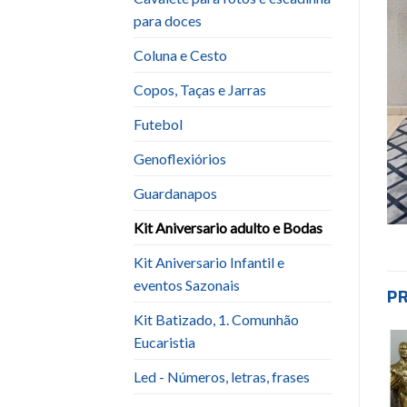
para doces
Coluna e Cesto
Copos, Taças e Jarras
Futebol
Genoflexiórios
Guardanapos
Kit Aniversario adulto e Bodas
Kit Aniversario Infantil e
eventos Sazonais
P
Kit Batizado, 1. Comunhão
Eucaristia
Led - Números, letras, frases
-49%
Add to
Add to
wishlist
wishlist