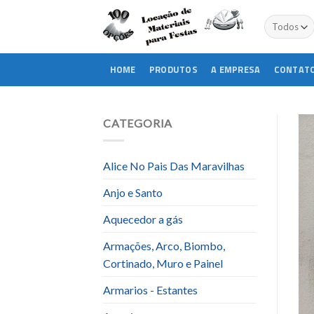
Skip
to
content
HOME
PRODUTOS
A EMPRESA
CONTAT
CATEGORIA
Alice No Pais Das Maravilhas
Anjo e Santo
Aquecedor a gás
Armações, Arco, Biombo,
Cortinado, Muro e Painel
Armarios - Estantes