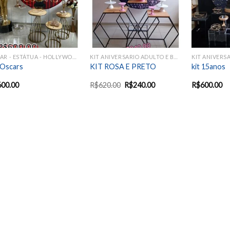
OSCAR - ESTÁTUA - HOLLYWOOD - CINEMA
KIT ANIVERSARIO ADULTO E BODAS
 Oscars
KIT ROSA E PRETO
kit 15anos
600.00
R$
620.00
R$
240.00
R$
600.00