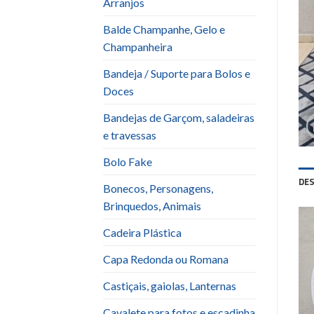
Arranjos
Balde Champanhe, Gelo e
Champanheira
Bandeja / Suporte para Bolos e
Doces
Bandejas de Garçom, saladeiras
e travessas
Bolo Fake
DE
Bonecos, Personagens,
Brinquedos, Animais
Cadeira Plástica
Capa Redonda ou Romana
Castiçais, gaiolas, Lanternas
Cavalete para fotos e escadinha