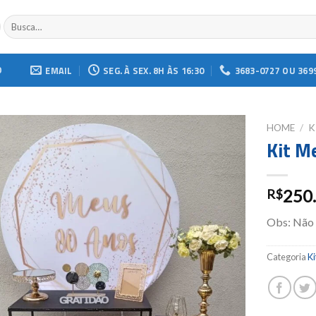
Buscar
por:
O
EMAIL
SEG. À SEX. 8H ÀS 16:30
3683-0727 OU 369
HOME
/
K
Kit M
Add to
wishlist
250
R$
Obs: Não
Categoria
Ki