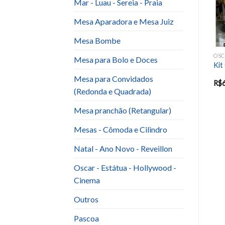
Mar - Luau - Sereia - Praia
Mesa Aparadora e Mesa Juiz
Mesa Bombe
LTO E BODAS
KIT ANIVERSARIO ADULTO E BODAS
KIT ANIVERSARIO ADULTO E BODAS
Mesa para Bolo e Doces
Kit Preto com Dourado 3
Kit Samba – Pagode
Kit
(Palmeira)
Mesa para Convidados
R$
220.00
R$
412.00
R$
210.00
R$
(Redonda e Quadrada)
Mesa pranchão (Retangular)
Mesas - Cômoda e Cilindro
Natal - Ano Novo - Reveillon
Oscar - Estátua - Hollywood -
Cinema
Outros
Pascoa